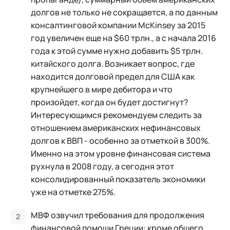
долгов не только не сокращается, а по данным
консалтинговой компании McKinsey за 2015
год увеличен еще на $60 трлн., а с начала 2016
года к этой сумме нужно добавить $5 трлн.
китайского долга. Возникает вопрос, где
находится долговой предел для США как
крупнейшего в мире дебитора и что
произойдет, когда он будет достигнут?
Интересующимся рекомендуем следить за
отношением американских нефинансовых
долгов к ВВП - особенно за отметкой в 300%.
Именно на этом уровне финансовая система
рухнула в 2008 году, а сегодня этот
консолидированный показатель экономики
уже на отметке 275%.
МВФ озвучил требования для продолжения
финансовой помощи Греции: кроме общего