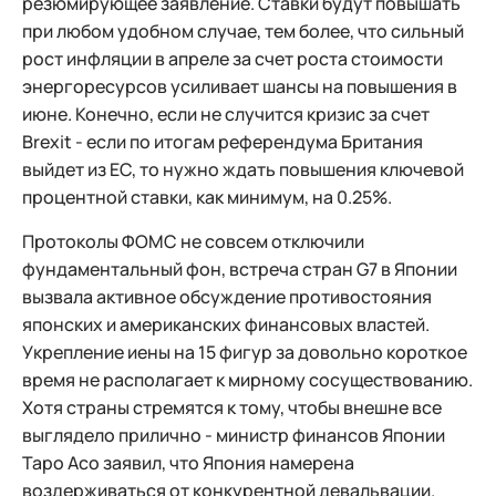
резюмирующее заявление. Ставки будут повышать
при любом удобном случае, тем более, что сильный
рост инфляции в апреле за счет роста стоимости
энергоресурсов усиливает шансы на повышения в
июне. Конечно, если не случится кризис за счет
Brexit - если по итогам референдума Британия
выйдет из ЕС, то нужно ждать повышения ключевой
процентной ставки, как минимум, на 0.25%.
Протоколы ФОМС не совсем отключили
фундаментальный фон, встреча стран G7 в Японии
вызвала активное обсуждение противостояния
японских и американских финансовых властей.
Укрепление иены на 15 фигур за довольно короткое
время не располагает к мирному сосуществованию.
Хотя страны стремятся к тому, чтобы внешне все
выглядело прилично - министр финансов Японии
Таро Асо заявил, что Япония намерена
воздерживаться от конкурентной девальвации.