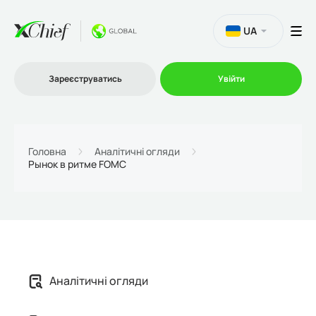
UA
Зареєструватись
Увійти
Торгівля
Головна
Аналітичні огляди
Рынок в ритме FOMC
Платформи
Акції
Компанія
Аналітичні огляди
Партнерська програма