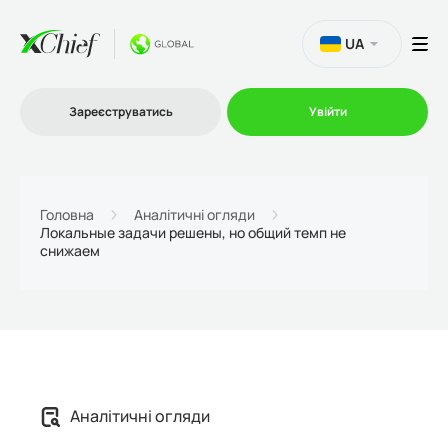
UA
Зареєструватись
Увійти
Торгівля
Головна
Аналітичні огляди
Локальные задачи решены, но общий темп не
снижаем
Платформи
Акції
Компанія
Аналітичні огляди
Партнерська програма