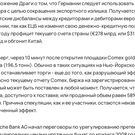
ожение Драги о том, что Германии следует использоват
ра с целью сокращения экспортного излишка. Получается
тские дисбалансы между кредиторами и дебиторами евро
нии, так как ЕЦБ не изменил свою денежно-кредитную по
году профицит текущего счета страны (€278 млрд. или $31
д и обгонит Китай.
верг, через 10 минут после открытия площадки Comex gol
а (196,5 тонн). Обычно в таких ситуациях на Нью-Йоркс
 останавливает торги - еще до того, как разрушающий эф
сно текущему отчету Comex, биржа на зарегистрированно
ый может быть поставлен в любой момент. Получается, чт
а, доступного к поставке, или проданный объем равен 58
. Причина спекуляции, как и ее участники, остаются неиз
ченный эффект.
che Bank AG начал переговоры по урегулированию прете
улировании ценами ипотечных бумаг до кризиса 2008 год