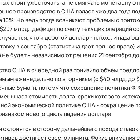
нных стоит ужесточать, а не смягчать монетарную
нное производство в США падает уже два года по
а 10%. Но ведь тогда возникают проблемы с притоко
$207 млрд., дефицит по счету текущих операций сос
олучается, что и дорогой доллар - плохо, и падающ
тавку в сентябре (статистика дает полное право) 
 не будет - независимо от решения 21 сентября д
ство США в очередной раз понизило объем предл
емым еженедельно по вторникам (с $40 млрд. до $
чные бумаги, потому что сохранение политики ФРС
уменьшает стоимость долга, сроки которого истек
ной экономической политике США - сокращение пр
ризнаком нового цикла падения доллара.
 склонятся в сторону дальнейшего похода ставок 
ктивов достигает своего лимита. Фокус внимания