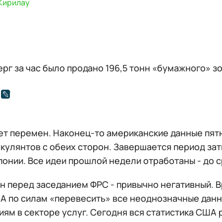
Кирилау
ерг за час было продано 196,5 тонн «бумажного» з
ет перемен. Наконец-то американские данные пят
екулянтов с обеих сторон. Завершается период за
понии. Все идеи прошлой недели отработаны - до 
н перед заседанием ФРС - привычно негативный. 
А по силам «перевесить» все неоднозначные данны
ям в секторе услуг. Сегодня вся статистика США 