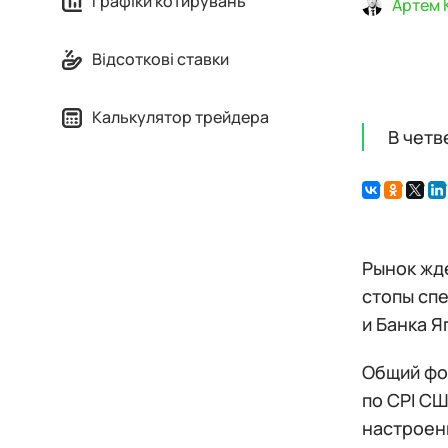
Графіки котирувань
Артем 
Відсоткові ставки
Калькулятор трейдера
В четв
Рынок жд
стопы сп
и Банка Я
Общий фо
по CPI СШ
настроени