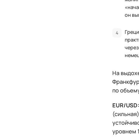
«нача
он вы
Греци
практ
через
немец
На выдохе
Франкфурт
по объем
EUR/USD
(сильная) 
устойчив
уровнем 1