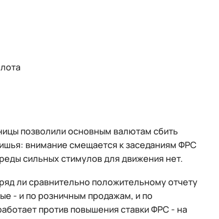
олота
ницы позволили основным валютам сбить
тишья: внимание смещается к заседаниям ФРС
среды сильных стимулов для движения нет.
Вряд ли сравнительно положительному отчету
е - и по розничным продажам, и по
работает против повышения ставки ФРС - на