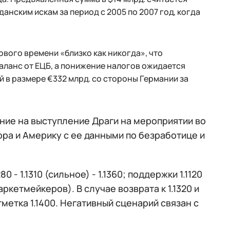
данским искам за период с 2005 по 2007 год, когда
ового времени «близко как никогда», что
баланс от ЕЦБ, а понижение налогов ожидается
й в размере €332 млрд. со стороны Германии за
ание на выступление Драги на мероприятии во
ра и Америку с ее данными по безработице и
80 - 1.1310 (сильное) - 1.1360; поддержки 1.1120
 маркетмейкеров). В случае возврата к 1.1320 и
етка 1.1400. Негативный сценарий связан с