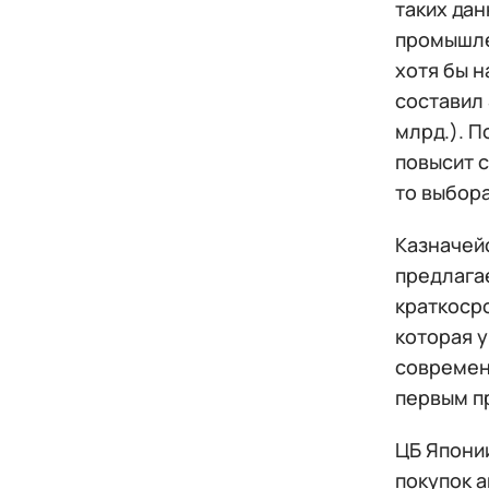
таких да
промышле
хотя бы н
составил 
млрд.). П
повысит с
то выбора
Казначей
предлага
краткосро
которая 
современ
первым п
ЦБ Японии
покупок а