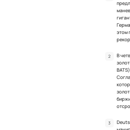
предл
манев
гиган
Герма
этом 
рекор
В чет
золот
BATS)
Согла
котор
золот
биржи
отсро
Deuts
манип