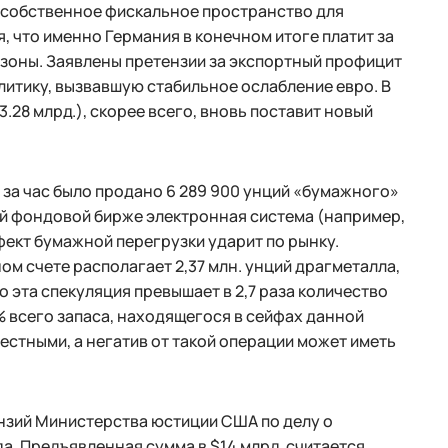
ь собственное фискальное пространство для
, что именно Германия в конечном итоге платит за
зоны. Заявлены претензии за экспортный профицит
литику, вызвавшую стабильное ослабление евро. В
3.28 млрд.), скорее всего, вновь поставит новый
d за час было продано 6 289 900 унций «бумажного»
кой фондовой бирже электронная система (например,
фект бумажной перегрузки ударит по рынку.
м счете располагает 2,37 млн. унций драгметалла,
о эта спекуляция превышает в 2,7 раза количество
% всего запаса, находящегося в сейфах данной
вестными, а негатив от такой операции может иметь
нзий Министерства юстиции США по делу о
а. Предъявленная сумма в $14 млрд. считается