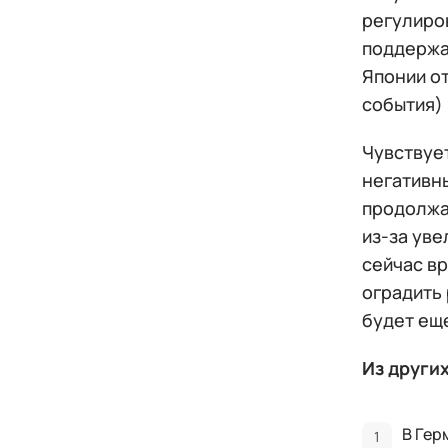
регулиро
поддержа
Японии от
события) 
Чувствуе
негативн
продолжат
из-за ув
сейчас вр
оградить 
будет ещ
Из други
В Гер