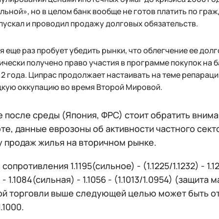
льной», но в целом банк вообще не готов платить по граж
пускал и проводил продажу долговых обязательств.
я еще раз пробует убедить рынки, что облегчение ее долг
ически получено право участия в программе покупок на 
 2 года. Ципрас продолжает настаивать на теме репараци
кую оккупацию во время Второй Мировой.
 после среды (Япония, ФРС) стоит обратить вним
е, данные еврозоны об активности частного секто
у продаж жилья на вторичном рынке.
:
сопротивления 1.1195(сильное) - (1.1225/1.1232) - 1.12
- 1.1084(сильная) - 1.1056 - (1.1013/1.0954) (защита
ой торговли выше следующей целью может быть отм
.1000.