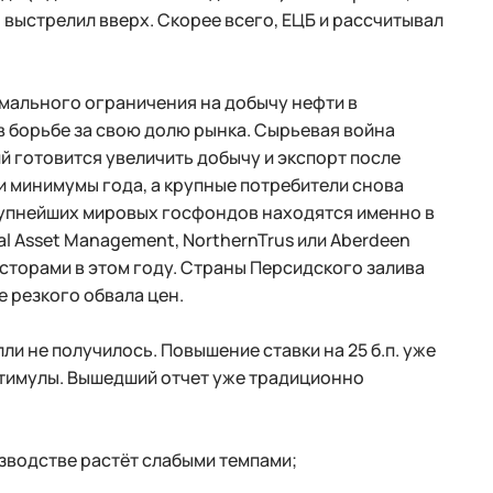
 выстрелил вверх. Скорее всего, ЕЦБ и рассчитывал
рмального ограничения на добычу нефти в
 борьбе за свою долю рынка. Сырьевая война
 готовится увеличить добычу и экспорт после
и минимумы года, а крупные потребители снова
рупнейших мировых госфондов находятся именно в
l Asset Management, NorthernTrus или Aberdeen
есторами в этом году. Страны Персидского залива
е резкого обвала цен.
и не получилось. Повышение ставки на 25 б.п. уже
стимулы. Вышедший отчет уже традиционно
изводстве растёт слабыми темпами;