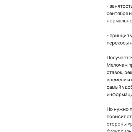
- занятост
сентябре и
нормально
- принцип 
перекосы н
Получается
Мелочам пр
ставок, ре
времени и 
самый удоб
информаци
Но нужно п
повысит ст
стороны «
будут силь