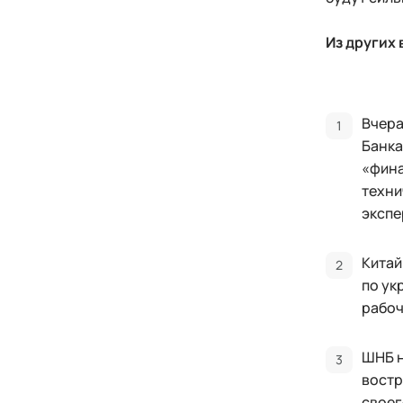
Из других
Вчера
Банка
«фина
техни
экспе
Китай
по ук
рабоч
ШНБ н
востр
своег