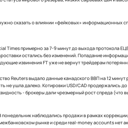
ужно сказать о влиянии «фейковых» информационных спе
cial Times примерно за 7-9 минут до выхода протокола
вроставки остались без изменений. Попадание информации
дующие извинения FT уже не вернут трейдерам потерянн
ство Reuters выдало данные канадского ВВП на 12 минут
ть не ушла далеко. Котировки USD/CAD продержались до 
квидность - брокеры дали чрезмерный рост спреда (что 
 понедельник наблюдались продажи в рамках коррекции,
межбанковском рынке и среди real-money accounts нет а