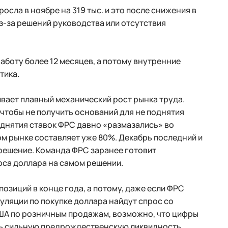
сла в ноябре на 319 тыс. и это после снижения в
из-за решений руководства или отсутствия
 работу более 12 месяцев, а потому внутренние
тика.
ивает плавный механический рост рынка труда.
чтобы не получить оснований для не поднятия
однятия ставок ФРС давно «размазались» во
м рынке составляет уже 80%. Декабрь последний и
 решение. Команда ФРС заранее готовит
рса доллара на самом решении.
озиций в конце года, а потому, даже если ФРС
куляции по покупке доллара найдут спрос со
ША по розничным продажам, возможно, что цифры
ать сильную предрождественскую ликвидность.