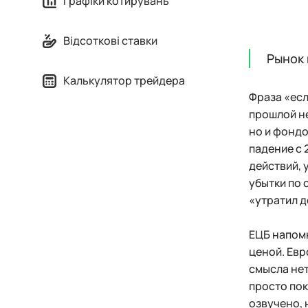
Графіки котирувань
Відсоткові ставки
Рынок 
Калькулятор трейдера
Фраза «есл
прошлой н
но и фондо
падение с 
действий, 
убытки по 
«утратил д
ЕЦБ напомн
ценой. Евр
смысла нет
просто пок
озвучено, 