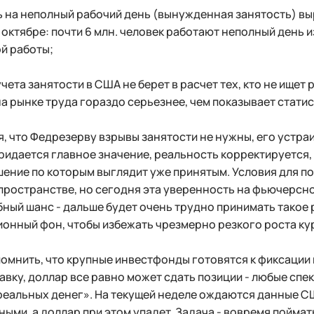
ь на неполный рабочий день (вынужденная занятость) выро
 октябре: почти 6 млн. человек работают неполный день 
й работы;
учета занятости в США не берет в расчет тех, кто не ищет
а рынке труда гораздо серьезнее, чем показывает статис
, что Федрезерву взрывы занятости не нужны, его устра
идается главное значение, реальность корректируется, 
шение по которым выглядит уже принятым. Условия для п
пространстве, но сегодня эта уверенность на фьючерсно
ный шанс - дальше будет очень трудно принимать такое
онный фон, чтобы избежать чрезмерно резкого роста ку
омнить, что крупные инвестфонды готовятся к фиксации п
авку, доллар все равно может сдать позиции - любые спе
реальных денег». На текущей неделе ождаются данные С
ными, а доллар при этом упадет. Задача - вовремя пойм