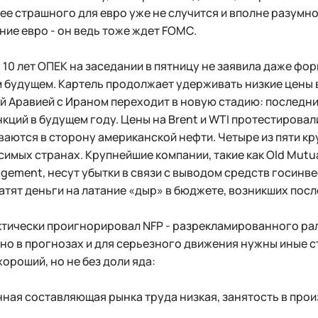
ее страшного для евро уже не случится и вполне разумно
ние евро - он ведь тоже ждет FOMC.
 10 лет ОПЕК на заседании в пятницу не заявила даже фо
будущем. Картель продолжает удерживать низкие цены в
 Аравией с Ираном переходит в новую стадию: последний
кций в будущем году. Цены на Brent и WTI протестировал
ваются в сторону американской нефти. Четыре из пяти к
имых странах. Крупнейшие компании, такие как Old Mutua
gement, несут убытки в связи с выводом средств госинв
атят деньги на латание «дыр» в бюджете, возникших посл
тически проигнорировал NFP - разрекламированного ралл
но в прогнозах и для серьезного движения нужны иные 
ороший, но не без доли яда:
нная составляющая рынка труда низкая, занятость в про