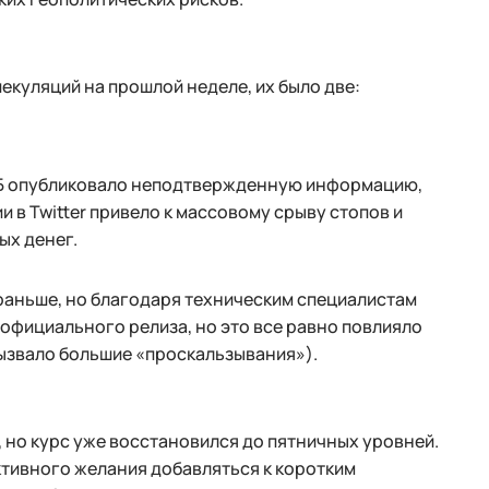
куляций на прошлой неделе, их было две:
 ЕЦБ опубликовало неподтвержденную информацию,
 в Twitter привело к массовому срыву стопов и
ых денег.
 раньше, но благодаря техническим специалистам
официального релиза, но это все равно повлияло
вызвало большие «проскальзывания»).
 но курс уже восстановился до пятничных уровней.
ктивного желания добавляться к коротким