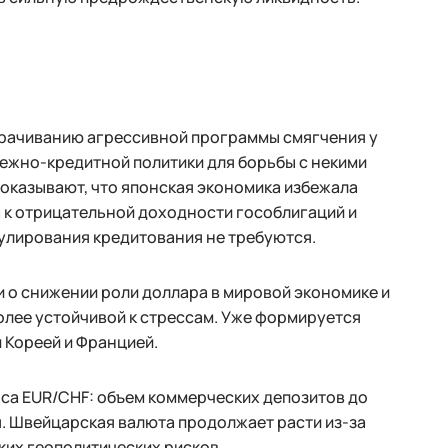
орачиванию агрессивной программы смягчения у
нежно-кредитной политики для борьбы с некими
казывают, что японская экономика избежала
 к отрицательной доходности гособлигаций и
мулирования кредитования не требуются.
и о снижении роли доллара в мировой экономике и
олее устойчивой к стрессам. Уже формируется
 Кореей и Францией.
са EUR/CHF: объем коммерческих депозитов до
. Швейцарская валюта продолжает расти из-за
ких геополитических рисков.