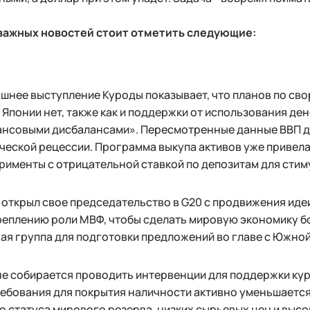
 важных новостей стоит отметить следующие:
шнее выступление Куроды показывает, что планов по св
 Японии нет, также как и поддержки от использования де
нсовыми дисбалансами». Пересмотренные данные ВВП до
ческой рецессии. Программа выкупа активов уже привела
рименты с отрицательной ставкой по депозитам для сти
 открыл свое председательство в G20 с продвижения иде
реплению роли МВФ, чтобы сделать мировую экономику б
ая группа для подготовки предложений во главе с Южной
е собирается проводить интервенции для поддержки кур
ебования для покрытия наличности активно уменьшается
о статуса мирового резерва, низких сырьевых цен и высо