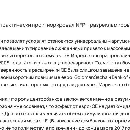
практически проигнорировал NFP - разрекламиров
и позволят условия» становится универсальным аргумен
еделе манипулирование ожиданиями привело к массовым 
вых интересов по всему рынку. Индекс доллара провалил
2009 года. Итоги рынок еще переваривает. То, чего так бо
уверенность в расширении QE была слишком завышена и в
своим коротким позициям в евро. GoldmanSachs и Bank of A
оверие с их стороны», но вряд ли для супер Марио - это 
ил, что роль центробанков заключается именно в разум
озона уже осознает, что эффект от евро-QE не дает ожи
 - Драги отказался увеличить объем стимулирования до 
азательная мера от ЕЦБ: наказание для банков, которые
но не по количеству, а по времени - до конца марта 2017 г