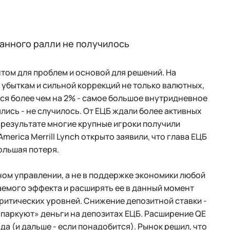
анного ралли не получилось
том для проблем и основой для решений. На
убыткам и сильной коррекций не только валютных,
ся более чем на 2% - самое большое внутридневное
ялись - не случилось. От ЕЦБ ждали более активных
 результате многие крупные игроки получили
merica Merrill Lynch открыто заявили, что глава ЕЦБ
большая потеря.
ном управлении, а не в поддержке экономики любой
даемого эффекта и расширять ее в данный момент
критических уровней. Снижение депозитной ставки -
 «паркуют» деньги на депозитах ЕЦБ. Расширение QE
ода (и дальше - если понадобится). Рынок решил, что