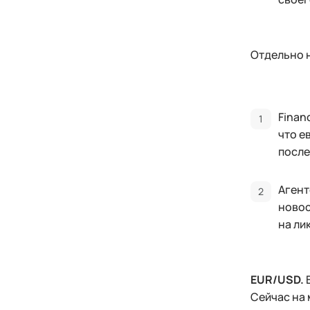
Отдельно н
Finan
что е
после
Агент
новос
на ли
EUR/USD.
В
Сейчас на 