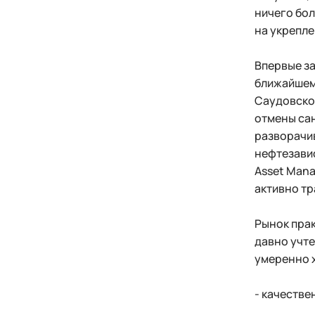
ничего бол
на укрепле
Впервые за
ближайшем 
Саудовской
отмены сан
разворачи
нефтезавис
Asset Mana
активно тр
Рынок прак
давно учте
умеренно х
- качестве