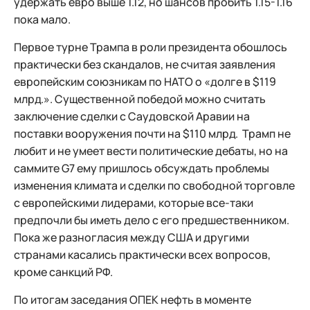
удержать евро выше 1.12, но шансов пробить 1.15-1.16
пока мало.
Первое турне Трампа в роли президента обошлось
практически без скандалов, не считая заявления
европейским союзникам по НАТО о «долге в $119
млрд.». Существенной победой можно считать
заключение сделки с Саудовской Аравии на
поставки вооружения почти на $110 млрд. Трамп не
любит и не умеет вести политические дебаты, но на
саммите G7 ему пришлось обсуждать проблемы
изменения климата и сделки по свободной торговле
с европейскими лидерами, которые все-таки
предпочли бы иметь дело с его предшественником.
Пока же разногласия между США и другими
странами касались практически всех вопросов,
кроме санкций РФ.
По итогам заседания ОПЕК нефть в моменте