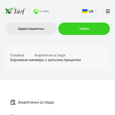
UA
Зареєструватись
Увійти
Торгівля
Головна
Аналітичні огляди
Биржевые маневры с дальним прицелом
Платформи
Акції
Компанія
Аналітичні огляди
Партнерська програма