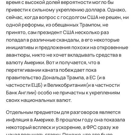
время с высокой долей вероятности могло бы
привести к сильному укреплению доллара. Однако,
сейчас, когда вопрос с госдолгом США не решен, ни
одной реформы, из обещанных Трампом, не
принято, сам президент США несколько раз
попадал в различные скандалы, а его некоторые
инициативы и предложения похожи на откровенные
авантюры, никто не хочет вкладывать средства в
валюту Америки. Вот и получается, что в
перетягивании каната побеждает пока
правительство Дональда Трампа, а ЕС (и в
частности ЕЦБ) и Великобритания(и в частности
Банк Англии) особо не причастны к укреплениям
своих национальных валют.
Отдельным предметом для разговоров является
инфляция в Америке. В прошлом году она показала
некоторый всплеск и ускорение, а ФРС сразу же
начал повышать ставку. Похоже, что это было