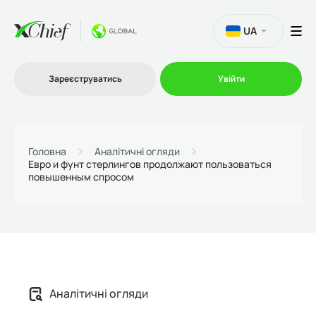
UA
Зареєструватись
Увійти
Торгівля
Головна
Аналітичні огляди
Евро и фунт стерлингов продолжают пользоваться
повышенным спросом
Платформи
Акції
Компанія
Аналітичні огляди
Партнерська програма