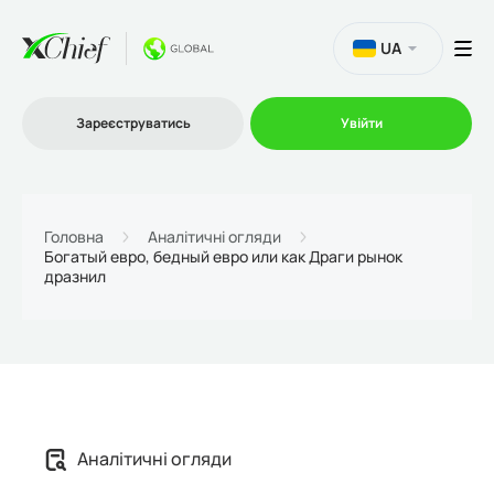
UA
Зареєструватись
Увійти
Торгівля
Головна
Аналітичні огляди
Богатый евро, бедный евро или как Драги рынок
дразнил
Платформи
Акції
Компанія
Аналітичні огляди
Партнерська програма