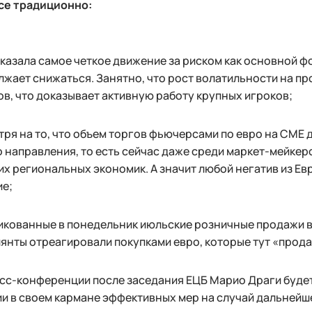
все традиционно:
казала самое четкое движение за риском как основной ф
жает снижаться. Занятно, что рост волатильности на п
в, что доказывает активную работу крупных игроков;
ря на то, что объем торгов фьючерсами по евро на CME д
 направления, то есть сейчас даже среди маркет-мейкер
х региональных экономик. А значит любой негатив из Е
ие;
кованные в понедельник июльские розничные продажи в 
янты отреагировали покупками евро, которые тут «прод
сс-конференции после заседания ЕЦБ Марио Драги буде
и в своем кармане эффективных мер на случай дальнейш