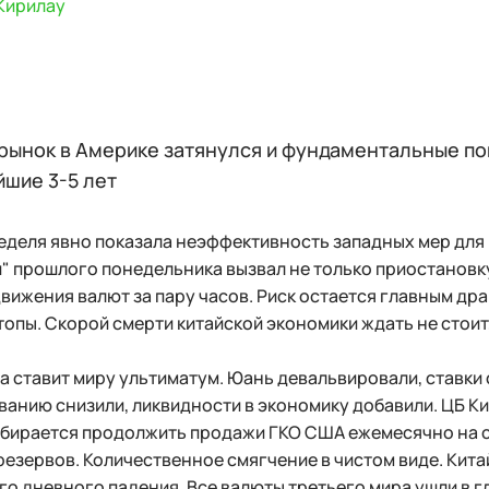
Кирилау
рынок в Америке затянулся и фундаментальные пок
шие 3-5 лет
еделя явно показала неэффективность западных мер для
" прошлого понедельника вызвал не только приостановк
вижения валют за пару часов. Риск остается главным др
топы. Скорой смерти китайской экономики ждать не стоит
а ставит миру ультиматум. Юань девальвировали, ставки
анию снизили, ликвидности в экономику добавили. ЦБ К
обирается продолжить продажи ГКО США ежемесячно на с
езервов. Количественное смягчение в чистом виде. Кит
о дневного падения. Все валюты третьего мира ушли в г