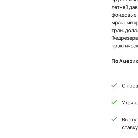
летней дав
фондовые р
мрачный к
трлн. долл
Федрезерва
практическ
По Америк
С про
Уточне
Выступ
ставку