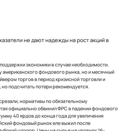
азатели не дают надежды на рост акций в
 поддержки экономики в случае необходимости.
у американского фондового рынка, но и месячный
айвером торгов в период кризисной торговли и
, но подсчитать потери рекомендуется.
 срезали, нормативы по обязательному
итая официально обвинил ФРС в падении фондового
умму 40 ярдов до конца года для увеличения
айский фондовый рынок еле выжил после
лубокий штопор. Цены на сырье на уровнях 16-