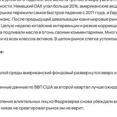
ности. Немецкий DAX упал больше 20%, американские акц
ынки пережили самое быстрое падение с 2011 года, а Ев
ризис. После предыдущей девальвации юаня мировые рын
. Целую неделю китайские интервенции и резкие коррекци
 подливали масла в огонь своими комментариями. Многи
и из всех классов активов. В целом рынок слегка успокои
е:
шлой среды американский фондовый развернулся вверх и
нные данные по ВВП США за второй квартал лучше ожид
ления влиятельных лиц из Федрезерва снова убеждали в
 никак не среагировал рынок им не верит;