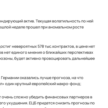
ондирующий актив. Текущая волатильность по ней
рошлой неделе прошел при аномальном росте
остиг невероятных 578 тыс.контрактов, в цене нет
ов нет единого мнения о ближайших перспективах
врозоны, будет активно провоцировать дальнейшее
Германии оказались лучше прогноза, на что
ал» один крупный европейский макро-фонд;
т очень сложно убедить финансовых партнеров в
его ухудшения. ЕЦБ придется снизить прогнозы по