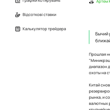
Графіки котирувань
Артем 
Відсоткові ставки
Калькулятор трейдера
Бычий 
ближай
Прошлая н
"Миникрэш
диапазон д
охоты на с
Китай снов
резервиров
рынка, и с
валютных р
крупнейшег