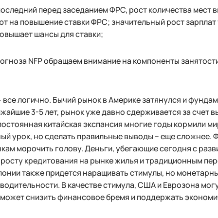
последний перед заседанием ФРС, рост количества мест 
т на повышение ставки ФРС; значительный рост зарплат 
овышает шансы для ставки;
огноза NFP обращаем внимание на компоненты занятости
- все логично. Бычий рынок в Америке затянулся и фунд
ижайшие 3-5 лет, рынок уже давно сдерживается за счет
постоянная китайская экспансия многие годы кормили м
ый урок, но сделать правильные выводы – еще сложнее. 
кам морочить голову. Деньги, убегающие сегодня с раз
 росту кредитования на рынке жилья и традиционным пе
понии также придется наращивать стимулы, но монетарны
водительности. В качестве стимула, США и Еврозона мог
о может снизить финансовое бремя и поддержать экономи