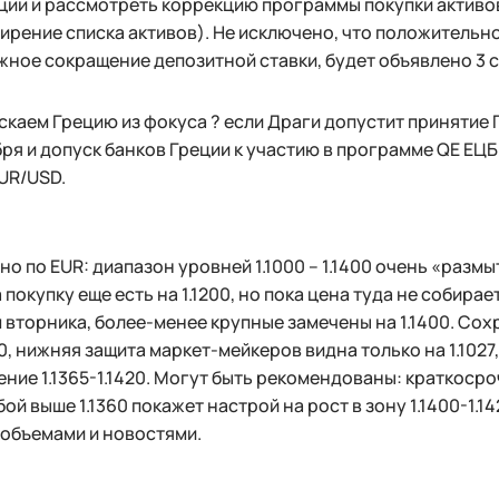
ии и рассмотреть коррекцию программы покупки активо
ирение списка активов). Не исключено, что положительное
ное сокращение депозитной ставки, будет объявлено 3 
скаем Грецию из фокуса ? если Драги допустит принятие 
ря и допуск банков Греции к участию в программе QE Е
UR/USD.
о по EUR: диапазон уровней 1.1000 – 1.1400 очень «размы
 покупку еще есть на 1.1200, но пока цена туда не собирае
вторника, более-менее крупные замечены на 1.1400. Сохр
160, нижняя защита маркет-мейкеров видна только на 1.1027
ние 1.1365-1.1420. Могут быть рекомендованы: краткоср
обой выше 1.1360 покажет настрой на рост в зону 1.1400-1
 объемами и новостями.