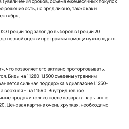
в (увеличения сроков, объема ежемесячных покупок
 решение есть, но вряд ли оно, также как и
сентября;
ГКО Греции под залог до выборов в Греции 20
ЦБ до первой оценки программы помощи нужно ждать
т», что позволяет его активно проторговывать.
тся. Биды на 1.1280-1.1300 съедены утренним
аняется сильная поддержка в диапазоне 1.1250-
, а верхняя – на 1.1590. Внутридневное
очные продажи только после возврата пары выше
.1420. Ценовая картина очень хрупкая, необходимо