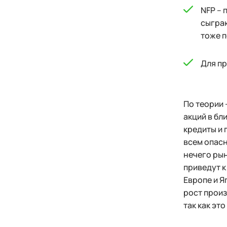
NFP – 
сыграю
тоже п
Для пр
По теории 
акций в бл
кредиты и 
всем опасн
нечего рын
приведут к
Европе и Я
рост произ
так как эт