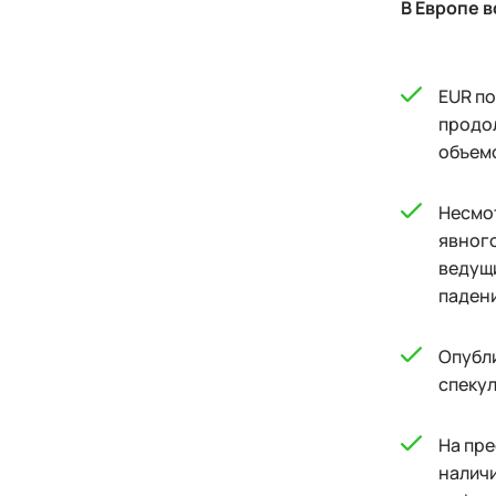
В Европе 
EUR по
продол
объемо
Несмот
явного
ведущи
паден
Опубли
спекул
На пре
наличи