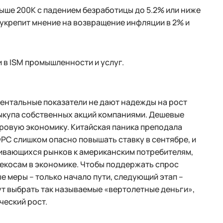
выше 200К с падением безработицы до 5.2% или ниже
укрепит мнение на возвращение инфляции в 2% и
 в ISM промышленности и услуг.
аментальные показатели не дают надежды на рост
 выкупа собственных акций компаниями. Дешевые
ировую экономику. Китайская паника преподала
ФРС слишком опасно повышать ставку в сентябре, и
вивающихся рынков к американским потребителям,
рекосам в экономике. Чтобы поддержать спрос
е меры – только начало пути, следующий этап –
ут выбрать так называемые «вертолетные деньги»,
ческий рост.