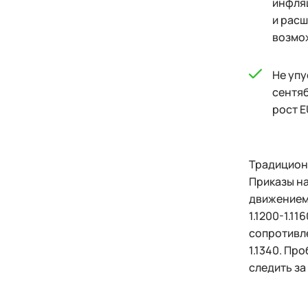
инфляц
и расш
возмож
Не упу
сентяб
рост E
Традиционн
Приказы на
движением 
1.1200-1.1
сопротивле
1.1340. Пр
следить за