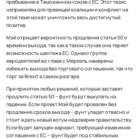
пребывание в Таможенном союзе с ЕС. Этот тезис
неприемлем для правящей коалиции и конфликт на
этой теме может уничтожить весь достигнутый
позитив.
Мэй отрицает вероятность продления статьи 50 о
времени выхода, так как в таком случае она теряет
возможность шантажа ЕС. Однако группа
евродеятелей во главе с Меркель намерены
избежать выхода без торгового соглашения, так что
торг за Brexit в самом разгаре.
При принятии любых решений, которые заставят
продлить статью 50 − фунт будут выкупать на
падении. Если проект Мэй будет провален без
продления сроков выхода − фунт упадет отвесно и
стоит ждать новый вотум недоверия правительству.
Если будет запущен вариант, требующий изменения
соглашения с ЕС − фунт будет под стабильным