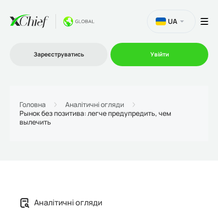
UA
Зареєструватись
Увійти
Торгівля
Головна
Аналітичні огляди
Рынок без позитива: легче предупредить, чем
вылечить
Платформи
Акції
Компанія
Аналітичні огляди
Партнерська програма