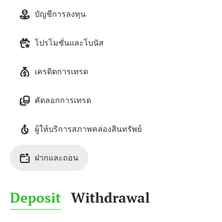
บัญชีการลงทุน
โปรโมชั่นและโบนัส
เครดิตการเทรด
คัดลอกการเทรด
ผู้ให้บริการสภาพคล่องสินทรัพย์
ฝากและถอน
Deposit
Withdrawal