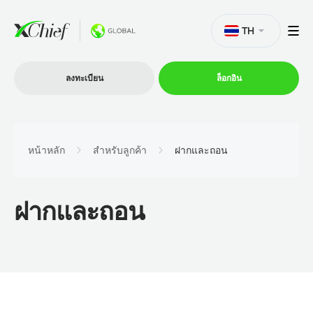
TH
ลงทะเบียน
ล็อกอิน
การซื้อขาย
หน้าหลัก
สำหรับลูกค้า
ฝากและถอน
แพลตฟอร์ม
ฝากและถอน
โปรโมชั่น
บริษัท
โปรแกรมพันธมิตร