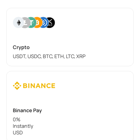
Crypto
USDT, USDC, BTC, ETH, LTC, XRP
Binance Pay
0%
Instantly
USD