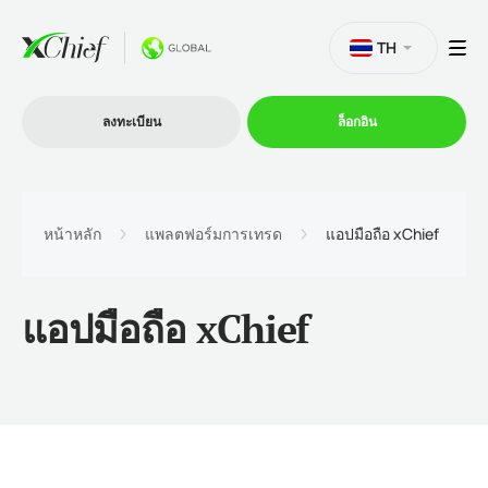
TH
ลงทะเบียน
ล็อกอิน
การซื้อขาย
หน้าหลัก
แพลตฟอร์มการเทรด
แอปมือถือ xChief
แพลตฟอร์ม
แอปมือถือ xChief
โปรโมชั่น
บริษัท
โปรแกรมพันธมิตร