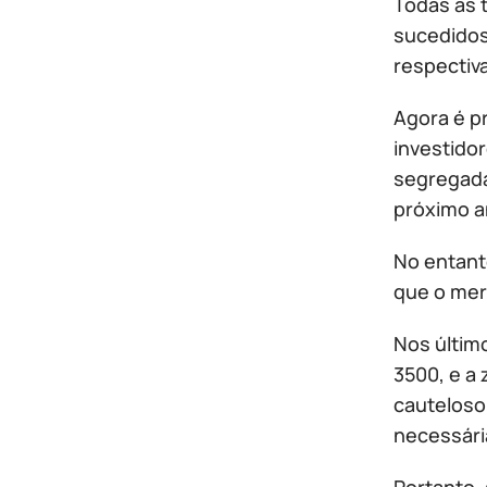
Todas as 
sucedidos,
respectiv
Agora é p
investido
segregada
próximo a
No entant
que o mer
Nos últim
3500, e a
cauteloso
necessária