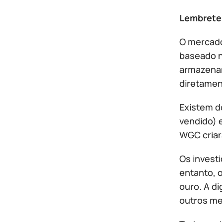
Lembrete
O mercado
baseado n
armazenam
diretamen
Existem d
vendido) 
WGC criar
Os investi
entanto, 
ouro. A d
outros me