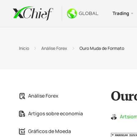
Trading
Condiçõe
Desktop 
Bônus
Sobre
Tipos 
MetaTr
Bônus 
Por qu
Início
Análise Forex
Ouro Muda de Formato
Contas
MetaTr
Bônus 
Notíci
Especi
MetaTr
$ 1000
Carrei
Requis
MetaTr
Concu
Our
Análise Forex
MetaTr
Artigos sobre economia
MetaTr
Artsiom
Gráficos de Moeda