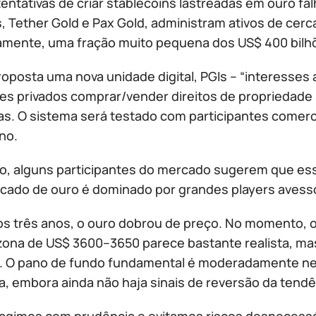
tentativas de criar stablecoins lastreadas em ouro f
 Tether Gold e Pax Gold, administram ativos de cerca 
amente, uma fração muito pequena dos US$ 400 bilh
roposta uma nova unidade digital, PGIs – “interesses
res privados comprar/vender direitos de propriedade
s. O sistema será testado com participantes comerci
no.
o, alguns participantes do mercado sugerem que ess
cado de ouro é dominado por grandes players avesso
os três anos, o ouro dobrou de preço. No momento,
 zona de US$ 3600–3650 parece bastante realista, 
. O pano de fundo fundamental é moderadamente neg
, embora ainda não haja sinais de reversão da tendên