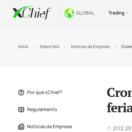
Trading
Condiçõe
Desktop 
Bônus
Sobre
Tipos 
MetaTr
Bônus 
Por qu
Início
Sobre Nós
Notícias da Empresa
Crono
Contas
MetaTr
Bônus 
Notíci
Especi
MetaTr
$ 1000
Carrei
Requis
MetaTr
Concu
Cron
Por que xChief?
MetaTr
feri
Regulamento
MetaTr
Notícias da Empresa
21.12.20