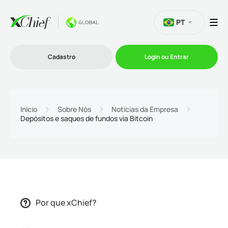
PT
Cadastro
Login ou Entrar
Trading
Início
Sobre Nós
Notícias da Empresa
Depósitos e saques de fundos via Bitcoin
Plataformas
Promoções
Empresa
Por que xChief?
Parcerias