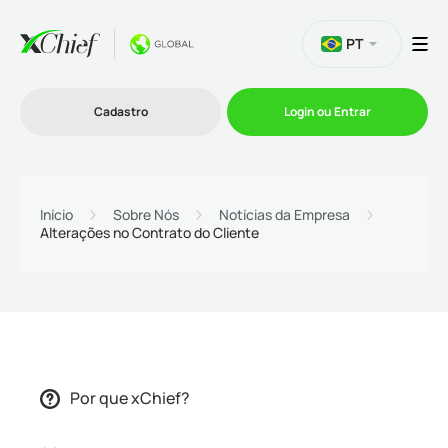
PT
Cadastro
Login ou Entrar
Trading
Início
Sobre Nós
Notícias da Empresa
Alterações no Contrato do Cliente
Plataformas
Promoções
Empresa
Por que xChief?
Parcerias