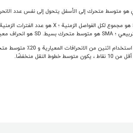
و متوسط متحرك إلى الأسفل يتحول إلى نفس عدد الانحرافات المعيارية. SD
ري ؛ SD = SQRT (S ((CL - SMA (CL, X))^2, X)/X).
من الأفضل استخدام اثني
متوسط خطوط النقل منخفضًا.