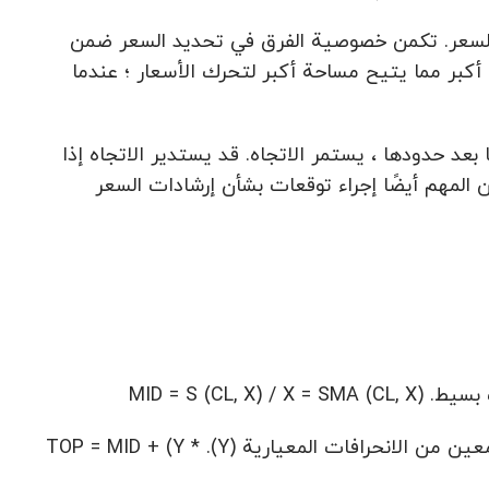
 للسعر. تكمن خصوصية الفرق في تحديد السعر ضمن
 أكبر مما يتيح مساحة أكبر لتحرك الأسعار ؛ عندما
بعد حدودها ، يستمر الاتجاه. قد يستدير الاتجاه إذا
 المهم أيضًا إجراء توقعات بشأن إرشادات السعر
MID = S ()
يعتبر الخط العلوي هو المتوسط المتحرك التصاعدي الذي تحول إلى عدد معين من الانحرافات المعيارية (Y). TOP = MID + (Y *