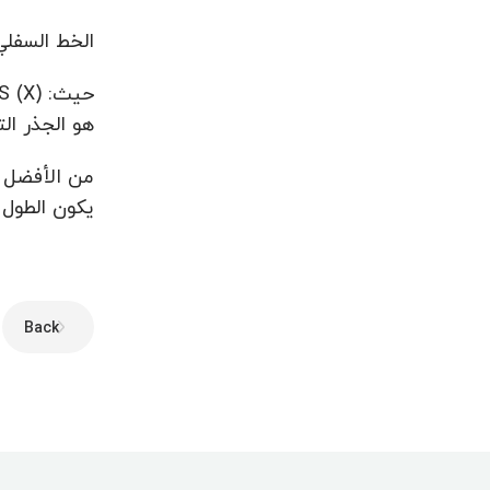
الخط السفلي ه
هو الجذر التربيعي ؛ SMA هو متوسط متحرك بسيط. SD هو انحراف معيا
يكون الطول أقل من 10 نقاط ، يكون 
Back