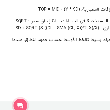
TOP = MID - (Y * )
حيث: S (X) هو مجموع لكل الفواصل الزمنية ؛ X هو عدد الفترات الزمنية المستخدمة في الحسابات ؛ CL إغلاق سعر ؛ SQRT
ن من الانحرافات المعيارية و 20٪ متوسط متحرك بسيط كالخط الأوسط لحساب حدود النطاق. عندما