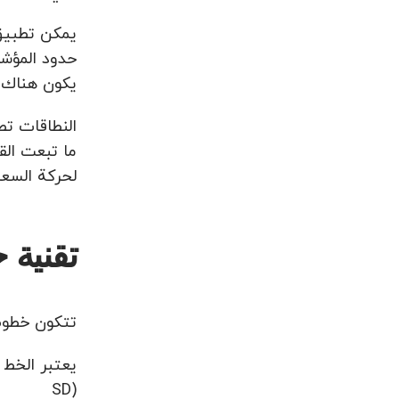
يمكن تطبيق 
حدود المؤشر
يكون هناك ج
النطاقات تص
ما تبعت الق
لحركة السعر
تقنية
تتكون خطوط البو
SD)