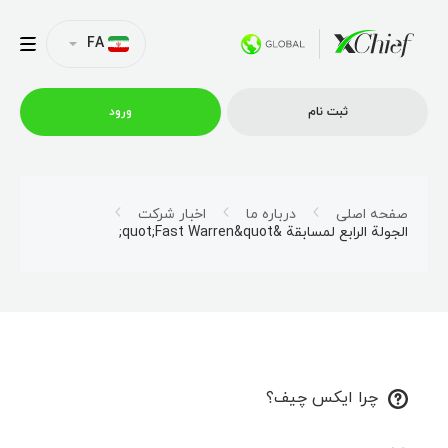
FA
ثبت نام
ورود
شرایط معاملاتی
صفحه اصلی
درباره ما
اخبار شرکت
الجولة الرابع لمسابقة &quot;Fast Warren&quot;
پلتفرم ها
امتیازات
نمایه شرکت
چرا ایکس چیف؟
همکاری