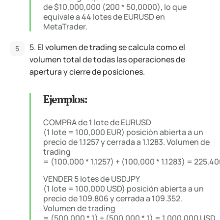
de $10,000,000 (200 * 50,0000),
lo que
equivale a 44 lotes de EURUSD en
MetaTrader.
5. El volumen de trading se calcula como el
volumen total de todas las operaciones de
apertura y cierre de posiciones.
Ejemplos:
COMPRA de 1 lote de EURUSD
(1 lote = 100,000 EUR)
posición abierta a un
precio de 1.1257 y cerrada a 1.1283. Volumen de
trading
= (100,000 * 1.1257) + (100,000 * 1.1283) = 225,4
VENDER 5 lotes de USDJPY
(1 lote = 100,000 USD)
posición abierta a un
precio de 109.806 y cerrada a 109.352.
Volumen de trading
= (500,000 * 1) + (500,000 * 1) = 1,000,000 USD