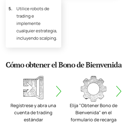
5.
Utilice robots de
trading e
implemente
cualquier estrategia,
incluyendo scalping.
Cómo obtener el Bono de Bienvenida
Regístrese y abra una
Elija "Obtener Bono de
cuenta de trading
Bienvenida" en el
estándar
formulario de recarga