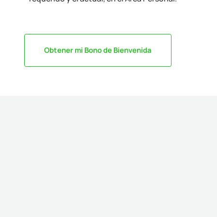
Obtener mi Bono de Bienvenida