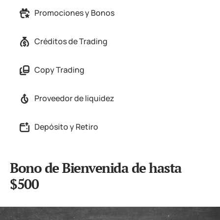
Promociones y Bonos
Créditos de Trading
Copy Trading
Proveedor de liquidez
Depósito y Retiro
Bono de Bienvenida de hasta
$500