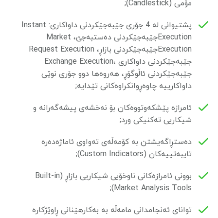
مۆمی (Candlestick);
پشتیوانی لە 4 جۆری جێبەجێکردنی داواکاری: Instant
Executionجێبەجێکردنی دەستبەجێ، Market
Executionجێبەجێکردنی بازاڕ، Request Execution
جێبەجێکردنی داواکاری ،Exchange Execution
جێبەجێکردنی ئاڵوگۆڕ، هەروەها دوو جۆری نوێی
داواکارییە چاوەڕوانکراوەکانی تێدایە;
ئامرازە پێشکەوتووەکان بۆ نەخشەی پیشەگەرانە و
شیکاریی تەکنیکی ورد;
دەستڕاگەیشتن بە کۆمەڵەی تەواوی ئاماژەدەرە
تایبەتییەکان (Custom Indicators);
بوونی ئامرازەکانی ناوخۆیی شیکاریی بازاڕ (Built-in
Market Analysis Tools);
توانای ئەنجامدانی مامەڵە بە بەکارهێنانی ڕاوێژکارە