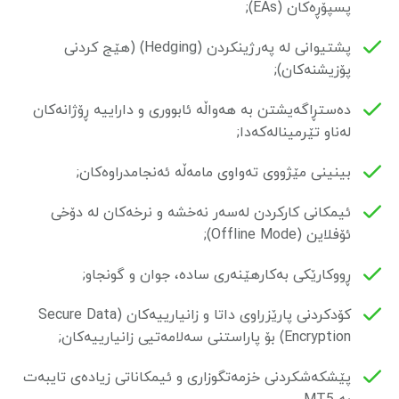
پسپۆڕەکان (EAs);
پشتیوانی لە پەرژینکردن (Hedging) (هێج کردنی
پۆزیشنەکان);
دەستڕاگەیشتن بە هەواڵە ئابووری و داراییە ڕۆژانەکان
لەناو تێرمینالەکەدا;
بینینی مێژووی تەواوی مامەڵە ئەنجامدراوەکان;
ئیمکانی کارکردن لەسەر نەخشە و نرخەکان لە دۆخی
ئۆفلاین (Offline Mode);
ڕووکارێکی بەکارهێنەری سادە، جوان و گونجاو;
کۆدکردنی پارێزراوی داتا و زانیارییەکان (Secure Data
Encryption) بۆ پاراستنی سەلامەتیی زانیارییەکان;
پێشکەشکردنی خزمەتگوزاری و ئیمکاناتی زیادەی تایبەت