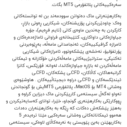
سەرەکییەکانی پلاتفۆرمی MT5 بگات.
بەکارهێنەرانی ماک دەتوانن سوودمەند بن لە توانستەکانی
وەک: چاودێریکردنی پۆزیشنەکان، شیکاریی ڕەوتی بازاڕ،
کارکردن بە چەندین ماوەی کاتی (تایم فڕەیم)، جۆرە
جیاوازەکانی داواکاری، کتێبخانەی فراوانی ئاماژەدەرەکان و
ئامرازە گرافیکییەکان، ئەنجامدانی مامەڵە، بەڕێوەبردنی
پۆرتفۆلیۆ، نەخشەی پێشکەوتوو، ئامرازەکانی شیکاریی
تەکنیکی، ستراتیژییەکانی مامەڵەکردنی خۆکارانە و ئیمکانی
مامەڵەکردن لە بازاڕە جیاوازەکاندا، لەوانە: فۆرێکس، کانزا
گرانبەهاکان، کاڵاکان، CFDـی پشکەکان، CFDـی
ئیندێکسەکان و CFDـی دراوە دیجیتاڵییەکان . هاوشێوەی
وەشانی MT4 بۆ MacOS، پلاتفۆرمی MT5یش بۆ گونجاندنی
تەواو لەگەڵ سیستەمی کارپێکردنی ماک دیزاین کراوە و
ڕووکارێکی بەکارهێنەری گونجاو، خێرا، توانای کەسایەتیکردن و
بەهێز پێشکەش دەکات کە ڕێگە بە بەکارهێنەران دەدات
هەموو ئیمکاناتەکانی وەشانی سەرەکیی مێتا ترەیدەر 5
بەکاربهێنن بەبێ پێویستی بە نەرمەکاڵای لاوەکی، سیستەمی