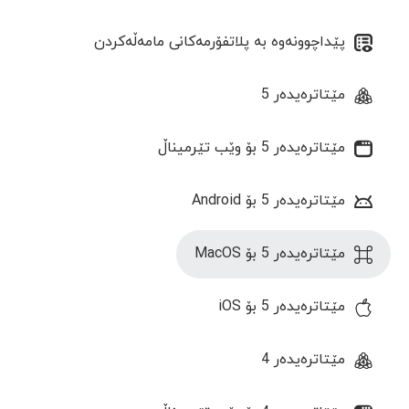
پێداچوونەوە بە پلاتفۆرمەکانی مامەڵەکردن
مێتاترەیدەر 5
مێتاترەیدەر 5 بۆ وێب تێرمیناڵ
مێتاترەیدەر 5 بۆ Android
مێتاترەیدەر 5 بۆ MacOS
مێتاترەیدەر 5 بۆ iOS
مێتاترەیدەر 4