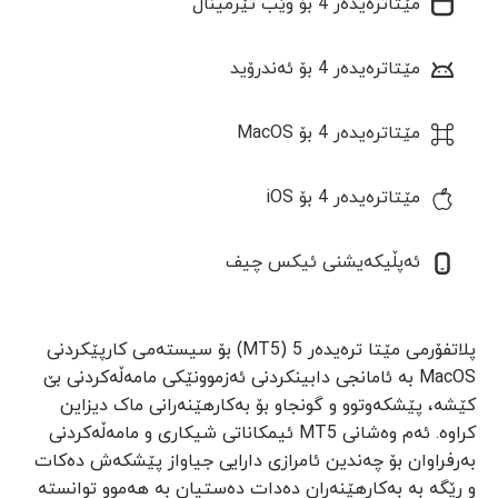
مێتاترەیدەر 4 بۆ وێب تێرمیناڵ
مێتاترەیدەر 4 بۆ ئەندرۆید
مێتاترەیدەر 4 بۆ MacOS
مێتاترەیدەر 4 بۆ iOS
ئەپڵیکەیشنی ئیکس چیف
پلاتفۆرمی مێتا ترەیدەر 5 (MT5) بۆ سیستەمی کارپێکردنی
MacOS بە ئامانجی دابینکردنی ئەزموونێکی مامەڵەکردنی بێ
کێشە، پێشکەوتوو و گونجاو بۆ بەکارهێنەرانی ماک دیزاین
کراوە. ئەم وەشانی MT5 ئیمکاناتی شیکاری و مامەڵەکردنی
بەرفراوان بۆ چەندین ئامرازی دارایی جیاواز پێشکەش دەکات
و ڕێگە بە بەکارهێنەران دەدات دەستیان بە هەموو توانستە