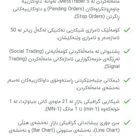
مامەڵەکردن لە MetaTrader 5، لەوانە: داواکارییە
چاوەڕوانکراوەکان (Pending Orders) و داواکارییەکانی
ڕاگرتن (Stop Orders);
کۆمەڵێک ئامرازی شیکاریی تەکنیکی لەگەڵ زیاتر لە 50
ئاماژەدەر و ئامرازی وێنەکێشان;
پشتیوانی لە مامەڵەکردنی کۆمەڵایەتی (Social Trading)
لەڕێگەی خزمەتگوزاریی ئاماژەکانی مامەڵەکردن (Trading
Signal);
ئیمکانی جێبەجێکردنی ڕاستەوخۆی داواکارییەکان لەسەر
نەخشەی مامەڵەکردن;
شیکاریی گرافیکی بازاڕ لە 21 ماوەی کاتی جیاوازدا، لە 1
خولەکەوە (1-min) تا 1 مانگ (1-MN);
سێ جۆری پیشاندانی گرافیکی بازاڕ: نەخشەی هێڵی
(Line Chart)، نەخشەی ستوونی (Bar Chart) و نەخشەی