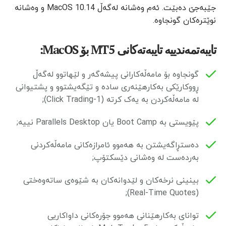
جێبەجێ دەبێت. ئەم وەشانە لەگەڵ MacOS 10.14 و وەشانە
نوێترەکان گونجاوە.
تایبەتمەندییە تایبەتەکانی MT5 بۆ MacOS:
گونجاوە بۆ مامەڵەکارانی پیشەگەر و لێهاتوو لەگەڵ
ڕووکارێکی بەکارهێنەری سادە و تێگەیشتوو و پشتیوانی
لە مامەڵەکردن بە یەک کرتە (1-Click Trading);
پێویستی بە Boot Camp یان Parallels Desktop نییە;
دەستڕاگەیشتن بە هەموو ئامرازەکانی مامەڵەکردنی
بەردەست لە وەشانی دێسکتۆپ;
بینینی نرخەکان و لێدوانەکان بە شێوەی ساتەوەختی
(Real-Time Quotes);
توانای بەکارهێنانی هەموو جۆرەکانی داواکاریی