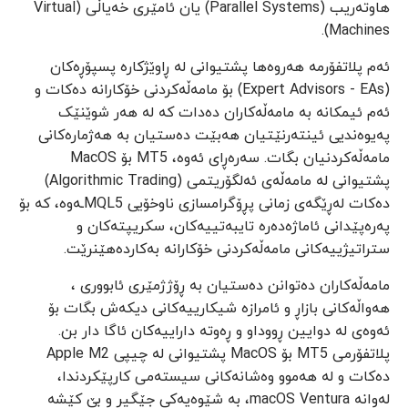
هاوتەریب (Parallel Systems) یان ئامێری خەیاڵی (Virtual
Machines).
ئەم پلاتفۆرمە هەروەها پشتیوانی لە ڕاوێژکارە پسپۆڕەکان
(Expert Advisors - EAs) بۆ مامەڵەکردنی خۆکارانە دەکات و
ئەم ئیمکانە بە مامەڵەکاران دەدات کە لە هەر شوێنێک
پەیوەندیی ئینتەرنێتیان هەبێت دەستیان بە هەژمارەکانی
مامەڵەکردنیان بگات. سەرەڕای ئەوە، MT5 بۆ MacOS
پشتیوانی لە مامەڵەی ئەلگۆریتمی (Algorithmic Trading)
دەکات لەڕێگەی زمانی پڕۆگرامسازی ناوخۆیی MQL5ـەوە، کە بۆ
پەرەپێدانی ئاماژەدەرە تایبەتییەکان، سکریپتەکان و
ستراتیژییەکانی مامەڵەکردنی خۆکارانە بەکاردەهێنرێت.
مامەڵەکاران دەتوانن دەستیان بە ڕۆژژمێری ئابووری ،
هەواڵەکانی بازاڕ و ئامرازە شیکارییەکانی دیکەش بگات بۆ
ئەوەی لە دوایین ڕووداو و ڕەوتە داراییەکان ئاگا دار بن.
پلاتفۆرمی MT5 بۆ MacOS پشتیوانی لە چیپی Apple M2
دەکات و لە هەموو وەشانەکانی سیستەمی کارپێکردندا،
لەوانە macOS Ventura، بە شێوەیەکی جێگیر و بێ کێشە