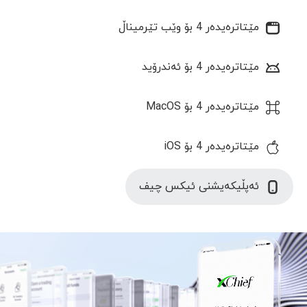
مێتاترەیدەر 4 بۆ وێب تێرمیناڵ
مێتاترەیدەر 4 بۆ ئەندرۆید
مێتاترەیدەر 4 بۆ MacOS
مێتاترەیدەر 4 بۆ iOS
ئەپڵیکەیشنی ئیکس چیف