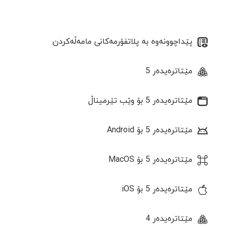
پێداچوونەوە بە پلاتفۆرمەکانی مامەڵەکردن
مێتاترەیدەر 5
مێتاترەیدەر 5 بۆ وێب تێرمیناڵ
مێتاترەیدەر 5 بۆ Android
مێتاترەیدەر 5 بۆ MacOS
مێتاترەیدەر 5 بۆ iOS
مێتاترەیدەر 4