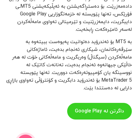
دادەمەزرێت. بۆ دەستڕاگەیشتن بە ئەپڵیکەیشنی MT5ـی
فۆرێکس، تەنها پێویستە لە خزمەتگوزاریی Google Play
دایبگریت، دایمەزرێنیت و تێرمینالی تەواوی مامەڵەکردن
لەسەر ئامێرەکەت ڕابخەیت.
بە MT5 بۆ ئەندرۆید دەتوانیت پەیوەست ببیتەوە بە
سێرڤەرەکانمان، شیکاری ئەنجام بدەیت، ئاماژەکانی
مامەڵەکردن (سیگناڵ) وەربگریت و مامەڵەکانی خۆت لە هەر
خاڵێکی جیهانەوە ئەنجام بدەیت، تەنانەت کاتێک لە
نووسینگە یان کۆمپیوتەرەکەت دووریت. تەنها پێویستە
MetaTrader 5 بۆ ئەندرۆید دابگریت و کۆنترۆڵی تەواوی بازاڕی
دارایی لە دەستتدا بێت.
داگرتن لە Google Play