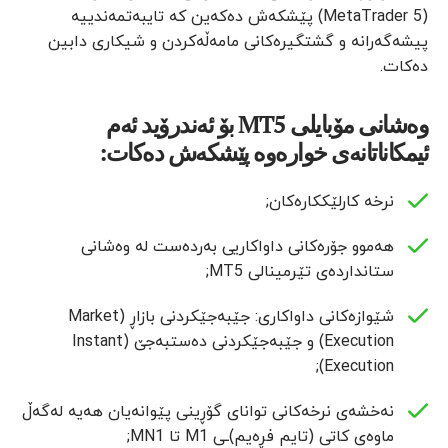
(MetaTrader 5) پێشکەش دەکەین کە تایبەتمەندییە
پیشەگەرانە و گشتگیرەکانی مامەڵەکردن و شیکاری دابین
دەکات.
وەشانی مۆبایلی MT5 بۆ ئەندرۆید ئەم
ئیمکاناتانەی خوارەوە پێشکەش دەکات:
نرخە کارلێککارەکان;
هەموو جۆرەکانی داواکاریی بەردەست لە وەشانی
ستانداردەی تێرمینالی MT5;
شێوازەکانی داواکاری: جێبەجێکردنی بازاڕ (Market
Execution) و جێبەجێکردنی دەستبەجێ (Instant
Execution);
نەخشەی نرخەکانی توانای گۆڕینی پێوانەیان هەیە لەگەڵ
ماوەی کاتی (تایم فڕەیم)ـی M1 تا MN1;