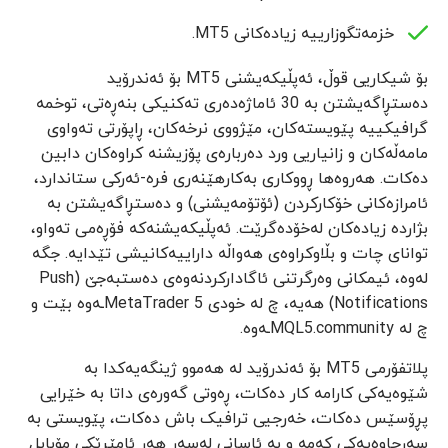
خزمەتگوزارییە زیادەکانی MT5.
بۆ شیکاریی قوڵ، ئەپڵیکەیشنی MT5 بۆ ئەندرۆید
دەستڕاگەیشتن بە 30 ئاماژەدەری تەکنیکی بنەڕەتی، توخمە
گرافیکییە پێویستەکان، مێژووی نرخەکان، ڕاپۆرتی تەواوی
مامەڵەکان و زانیاریی ورد دەربارەی پۆزیشنە کراوەکان دابین
دەکات. هەروەها ڕووکاری بەکارهێنەری فرە-ئەرکی ستاندارد،
ئامرازەکانی خۆکارکردن (ئۆتۆمەیشنی) و دەستڕاگەیشتن بە
بژاردە زیادەکان لەخۆدەگرێت. ئەپڵیکەیشنەکە فۆڕەمی تەواو،
توانای چات و بڵاوکراوەی هەواڵە داراییەکانیشی تێدایە. جگە
لەوە، ئیمکانی وەرگرتنی ئاگادارکردنەوەی دەستبەجێ (Push
Notifications) هەیە، چ لە خودی MetaTrader 5ـەوە بێت و
چ لە MQL5.communityـەوە.
پلاتفۆرمی MT5 بۆ ئەندرۆید لە هەموو ژینگەیەکدا بە
شێوەیەکی کارامە کار دەکات، ڕەوتی گەورەی داتا بە خێرایی
پڕۆسێس دەکات، خەرجیی ترافیک باش دەکات، پێویستی بە
سەرچاوەیەکی کەمە و بە ئاسانی لەسەر هەر ئامێرێکی مۆبایل