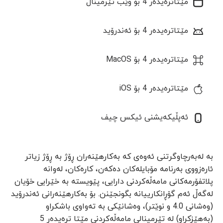
مێتاترەیدەر 4 بۆ وێب تێرمیناڵ
مێتاترەیدەر 4 بۆ ئەندرۆید
مێتاترەیدەر 4 بۆ MacOS
مێتاترەیدەر 4 بۆ iOS
ئەپڵیکەیشنی ئیکس چیف
بە لەبەرچاوگرتنی ئەوەی کە بەکارهێنەران ڕۆژ بە ڕۆژ زیاتر
ئارەزووی بەرنامە مۆبایلەکان دەکەن، کارەکان، لەوانە
پلاتفۆرمەکانی مامەڵەکردنی دارایی، پێویستە بە خێرایی خۆیان
لەگەڵ ئەم گۆڕانکارییانە بگونجێنن. بۆ بەکارهێنەرانی ئەندرۆید
(وەشانی 4.0 و نوێتر)، وەشانێکی بە تەواوی باشکراو
(بەهێزکراو) لە تێرمینالی مامەڵەکردنی مێتا ترەیدەر 5