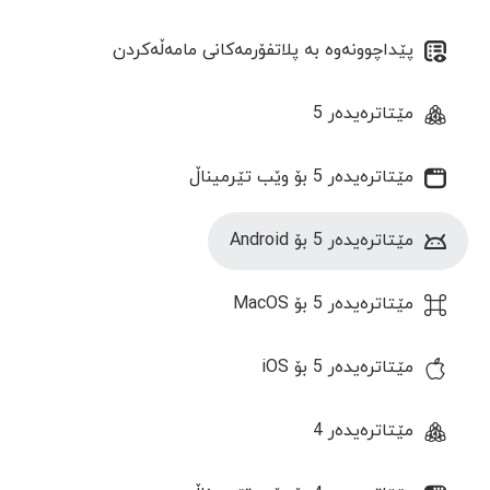
پێداچوونەوە بە پلاتفۆرمەکانی مامەڵەکردن
مێتاترەیدەر 5
مێتاترەیدەر 5 بۆ وێب تێرمیناڵ
مێتاترەیدەر 5 بۆ Android
مێتاترەیدەر 5 بۆ MacOS
مێتاترەیدەر 5 بۆ iOS
مێتاترەیدەر 4