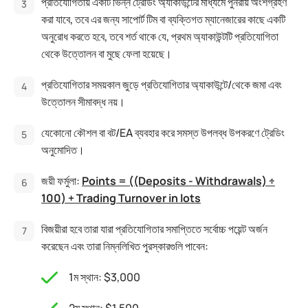
প্রতিযোগিতায় একটি ভিন্ন ট্রেডিং অ্যাকাউন্টের মাধ্যমে পুনরায় অংশগ্রহণ
করা যাবে, তবে এর জন্য সাপোর্ট টিম বা ব্যক্তিগত ম্যানেজারের কাছে একটি
অনুরোধ করতে হবে, তবে শর্ত থাকে যে, প্রথম অ্যাকাউন্টটি প্রতিযোগিতা
থেকে উত্তোলন বা মুছে ফেলা হয়েছে।
প্রতিযোগিতার সময়কাল জুড়ে প্রতিযোগিতার অ্যাকাউন্টে/থেকে জমা এবং
উত্তোলন সীমাবদ্ধ নয়।
যেকোনো কৌশল বা বট/EA ব্যবহার করে সমস্ত উপলব্ধ উপকরণে ট্রেডিং
অনুমোদিত।
জয়ী ফর্মুলা:
Points = ((Deposits - Withdrawals) ÷
100) + Trading Turnover in lots
বিজয়ীরা হবে তারা যারা প্রতিযোগিতার সমাপ্তিতে সর্বোচ্চ পয়েন্ট অর্জন
করেছেন এবং তারা নিম্নলিখিত পুরস্কারগুলি পাবেন:
1ম স্থান: $3,000