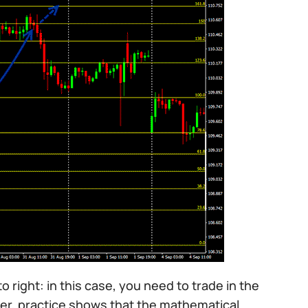
to right: in this case, you need to trade in the
ever, practice shows that the mathematical