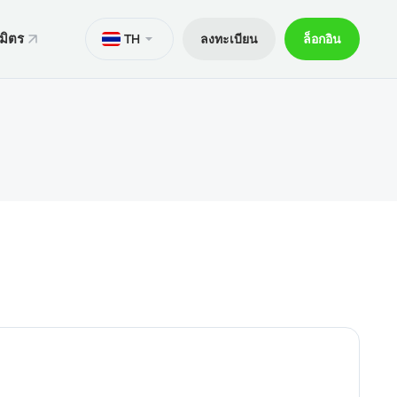
มิตร
TH
ลงทะเบียน
ล็อกอิน
ั่น
มาย
M
Trader 5 สำหรับ Android
ers World Cup
ารทางกฎหมาย
อกการเทรด
Trader 5 สำหรับ iOS
ันภัย 30% ของเงินฝาก
ิตการเทรด
Trader 4 สำหรับ Android
กจผู้ค้าพิเศษ V9
และถอน
Trader 4 สำหรับ iOS
ฝาก
ือถือ xChief