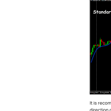
It is reco
direction 