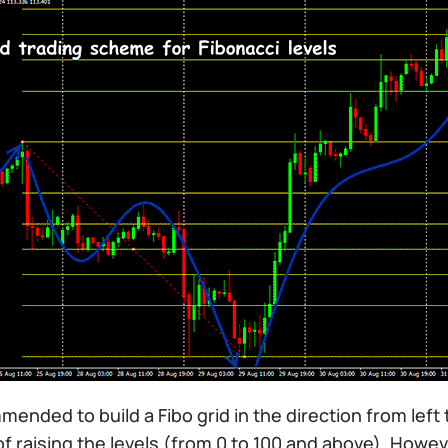
mmended to build a Fibo grid in the direction from left 
of raising the levels (from 0 to 100 and above). How