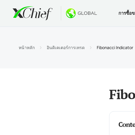
การซื้อ
เงื่อนไข
เดสท็อปแล
โบนัส
เกี่ยวกับ
ประเภท
MetaTr
ไม่มีโบ
ทำไมต้
หน้าหลัก
อินดิเคเตอร์การเทรด
Fibonacci Indicator
บัญชีอ
MetaTra
โบนัสต้
ข่าวบริ
ข้อกำ
MetaTr
$1000 
งาน
ข้อกำห
MetaTr
การปร
Fibo
MetaTra
MetaTr
Conte