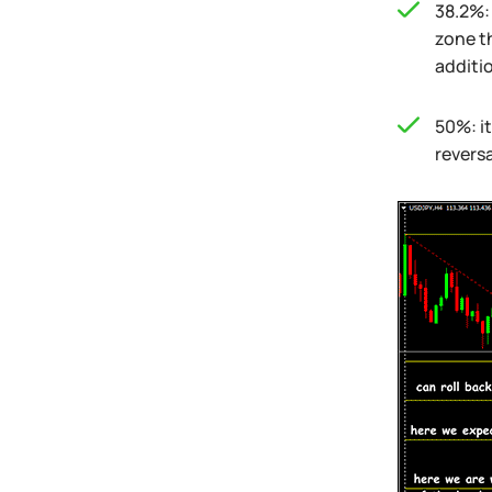
38.2%: 
zone t
additio
50%: it
reversa