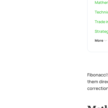
Mathem
Technic
Trade i
Strateg
More
Fibonacci
them direc
correction