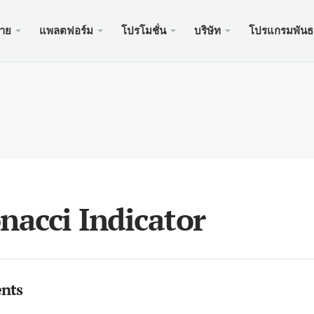
ขาย
แพลตฟอร์ม
โปรโมชั่น
บริษัท
โปรแกรมพันธ
ะเว็บ
บริการ
มือถือ
โปรโมช
ถูกกฎห
บัญชี
ader 5
นัสเงินฝาก $100
อง xChief
PAM
Meta
Trad
เอกส
ิสลาม
der 5 เว็บเทอร์มินัล
อนรับสูงถึง $500
ษัท
คัดล
Meta
ประก
หนดของสัญญา
ader 5 สำหรับ MacOS
สำหรับใหม่ PAMM
เครด
Meta
แพ็คเ
นดมาร์จิ้น
ader 4
ะกวด GOLD WHALE $5000
ฝาก
Meta
ของ
nacci Indicator
der 4 เว็บเทอร์มินัล
แอพม
ader 4 สำหรับ MacOS
nts