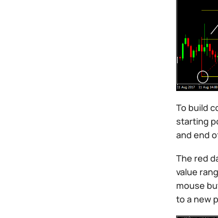
To build c
starting p
and end o
The red da
value rang
mouse butt
to a new p