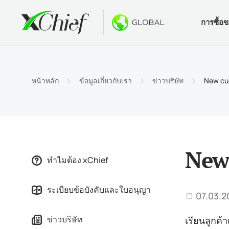
การซื้อ
เงื่อนไข
เดสท็อปแล
โบนัส
เกี่ยวกับ
ประเภท
MetaTr
ไม่มีโบ
ทำไมต้
หน้าหลัก
ข้อมูลเกี่ยวกับเรา
ข่าวบริษัท
New cur
บัญชีอ
MetaTra
โบนัสต้
ข่าวบริ
ข้อกำ
MetaTr
$1000 
งาน
ข้อกำห
MetaTr
การปร
New 
ทำไมต้อง xChief
MetaTra
ระเบียบข้อบังคับและใบอนุญา
MetaTr
07.03.2
ข่าวบริษัท
เรียนลูกค้