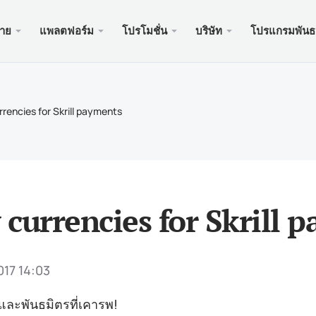
ขาย
แพลตฟอร์ม
โปรโมชั่น
บริษัท
โปรแกรมพันธ
ะเว็บ
บริการ
มือถือ
โปรโมช
ถูกกฎห
บัญชี
ader 5
นัสเงินฝาก $100
อง xChief
PAM
Meta
Trad
เอกส
rencies for Skrill payments
ิสลาม
der 5 เว็บเทอร์มินัล
อนรับสูงถึง $500
ษัท
คัดล
Meta
ประก
หนดของสัญญา
ader 5 สำหรับ MacOS
สำหรับใหม่ PAMM
เครด
Meta
แพ็คเ
นดมาร์จิ้น
ader 4
ะกวด GOLD WHALE $5000
ฝาก
Meta
ของ
currencies for Skrill 
der 4 เว็บเทอร์มินัล
แอพม
ader 4 สำหรับ MacOS
017 14:03
าและพันธมิตรที่เคารพ!