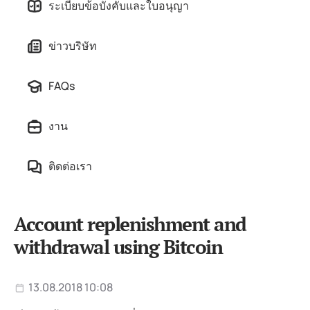
ระเบียบข้อบังคับและใบอนุญา
ข่าวบริษัท
FAQs
งาน
ติดต่อเรา
Account replenishment and
withdrawal using Bitcoin
13.08.2018 10:08