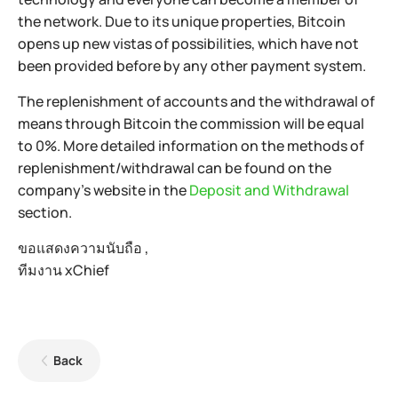
the network. Due to its unique properties, Bitcoin
opens up new vistas of possibilities, which have not
been provided before by any other payment system.
The replenishment of accounts and the withdrawal of
means through Bitcoin the commission will be equal
to 0%. More detailed information on the methods of
replenishment/withdrawal can be found on the
company's website in the
Deposit and Withdrawal
section.
ขอแสดงความนับถือ ,
ทีมงาน xChief
Back