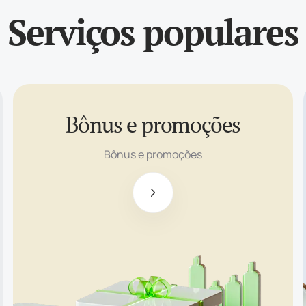
Serviços populares
Bônus e promoções
Bônus sem
depósito de
Bônus e promoções
$ 100
Bônus de
boas-vindas
de até $ 500
Suporte de
investimento
de até $5000