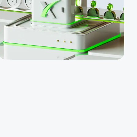
mensais extras.
Produtos fáceis
de vender. BSD
de $ 100, BBV de
$ 500, concurso
com fundo de
prêmios de $
5000, etc.
Remuneração de
afiliados para
contas PAMM.
Gestor de
afiliados
dedicado e
suporte
adicional para
promoção e
desenvolvimento
de negócios.