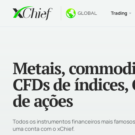
Trading
Condiçõe
Desktop 
Bônus
Sobre
Tipos 
MetaTr
Bônus 
Por qu
Metais, commodit
Contas
MetaTr
Bônus 
Notíci
Especi
MetaTr
$ 1000
Carrei
CFDs de índices,
Requis
MetaTr
Concu
de ações
MetaTr
MetaTr
Todos os instrumentos financeiros mais famoso
uma conta com o xChief.