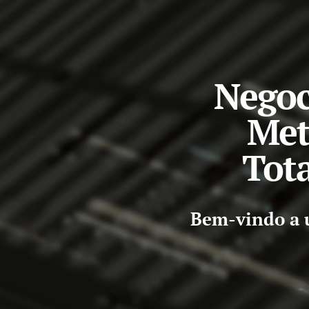
Negoc
Met
Tot
Bem-vindo a u