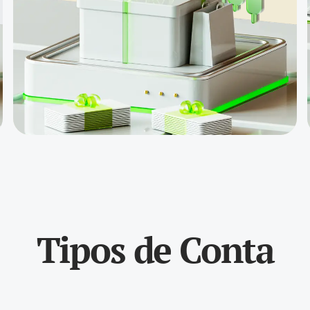
Fundo de
prêmios de $
5000 para o
concurso
Gold Whale
Créditos de
negociação
de até $
20000
Pacote V9,
Presentes e
Mercadorias
Seguro 30%
Tipos de Conta
do Depósito