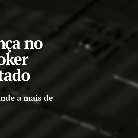
nça no
oker
tado
ende a mais de
!