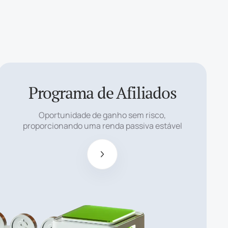
Programa de Afiliados
Comissão de
afiliado ilimitada
Oportunidade de ganho sem risco,
e alta de até $ 15
proporcionando uma renda passiva estável
por 1 lote.
Recursos
adicionais para
parceiros
Platinum, como
CPL, CPA,
descontos de 2º
nível e bônus