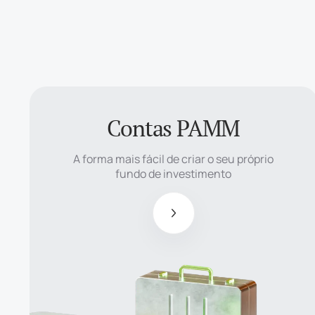
Contas PAMM
A forma mais
fácil de criar o
A forma mais fácil de criar o seu próprio
seu próprio
fundo de investimento
fundo de
investimento
Os gestores
recebem até
50% do lucro
do fundo
Os