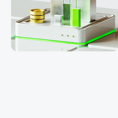
investidores
não precisam
negociar
pessoalmente
Invista em
fundos
lucrativos
para gerar
renda passiva
$ 1000 para
contas PAMM
novas