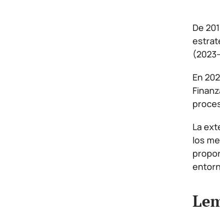
De 201
estrat
(2023–
En 202
Finanz
proces
La ext
los me
propor
entorn
Lem