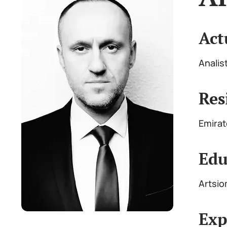
Act
Analis
Res
Emirat
Edu
Artsio
Exp