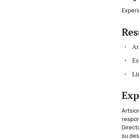
Experi
Re
An
Es
Li
Exp
Artsio
respon
Direct
su de