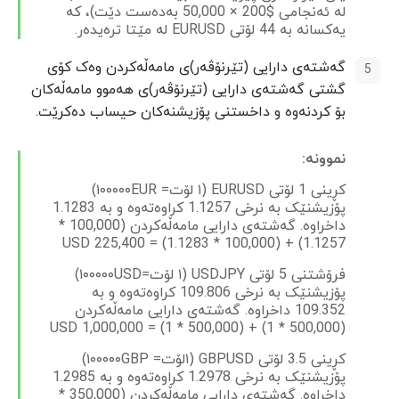
لە ئەنجامی $200 × 50,000 بەدەست دێت)، کە
یەکسانە بە 44 لۆتی EURUSD لە مێتا ترەیدەر.
گەشتەی دارایی (تێرنۆڤەر)ی مامەڵەکردن وەک کۆی
گشتی گەشتەی دارایی (تێرنۆڤەر)ی هەموو مامەڵەکان
بۆ کردنەوە و داخستنی پۆزیشنەکان حیساب دەکرێت.
نموونە:
کڕینی 1 لۆتی EURUSD (١ لۆت= ١٠٠٠٠٠EUR)
پۆزیشنێک بە نرخی 1.1257 کراوەتەوە و بە 1.1283
داخراوە. گەشتەی دارایی مامەڵەکردن (100,000 *
1.1257) + (100,000 * 1.1283) = 225,400 USD
فرۆشتنی 5 لۆتی USDJPY (١ لۆت=١٠٠٠٠٠USD)
پۆزیشنێک بە نرخی 109.806 کراوەتەوە و بە
109.352 داخراوە. گەشتەی دارایی مامەڵەکردن
(500,000 * 1) + (500,000 * 1) = 1,000,000 USD
کڕینی 3.5 لۆتی GBPUSD (١لۆت= ١٠٠٠٠٠GBP)
پۆزیشنێک بە نرخی 1.2978 کراوەتەوە و بە 1.2985
داخراوە. گەشتەی دارایی مامەڵەکردن (350,000 *