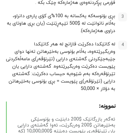
فۆرمی پڕکردنەوەی هەژمارەکە چێک بکە .
بڕی بۆنوسەکە یەکسانە بە 100%ی کۆی پارەی دانراو،
بەڵام ناتوانێت لە $500 تێپەڕێنێت (یان بڕی هاوتای بە
دراوی هەژمارەکە).
لە کاتێکدا دەکرێت قازانج لە هەر کاتێکدا
وەربگیرێتەوە، بەڵام بۆنوسی بەخێرهاتن تەنها دوای
جێبەجێکردنی گەشتەی دارایی (تێرنۆڤەر)ی مامەڵەکردنی
پێویست دەکرێت وەربگیرێتەوە. گەشتەی دارایی یان
تێرنۆڤەرەکە بەم شێوەیە حیساب دەکرێت: گەشتەی
دارایی (تێرنۆڤەر)ی پێویست = بڕی بۆنوسی بەخێرهاتن
بە دۆلار × 50,000
نموونە:
ئەگەر بازرگانێک $200 دابنێت و بۆنوسێکی
بەخێرهاتن $200 وەربگرێت، ئەوا گەشتەی دارایی
یان تێرنۆڤەری پێویست دەبێتە $10,000,000 (کە