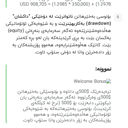
1.2978) + (350,000 * 1.2985) = 908,705 USD
بۆنوسی بەخێرهاتن
ناتوانرێت لە دۆخێکی "داکشان"
(drawdown) بەکاربهێنرێت
و بە شێوەیەکی ئۆتۆماتیکی
هەڵدەوەشێنرێتەوە ئەگەر سەرمایەی بنەڕەتی (equity)
یەکسان بێت بە بڕی کرێدیتەکە یان لەو بڕە کەمتر
بێت. کاتێک هەڵوەشێنرایەوە، هەموو پۆزیشنەکان بە
زۆر دادەخرێن واتا لە دۆخی ستۆپ ئاوت.
نموونە:
ترەیدەرێک $500ی داناوە و بۆنوسێکی بەخێرهاتن
$500ی وەرگرتووە. ئەگەر سەرمایەی بنەڕەتی یان
ئیکوێتی دابەزێت بۆ $500 (نرخ لە کێڵگەی
کرێدیت)، بۆنوسی بەخێرهاتنەکە بە شێوەیەکی
ئۆتۆماتیکی هەڵدەوەشێنرێتەوە، و هەموو
پۆزیشنەکان بە زۆر دادەخرێن واتا ستۆپ ئاوت.