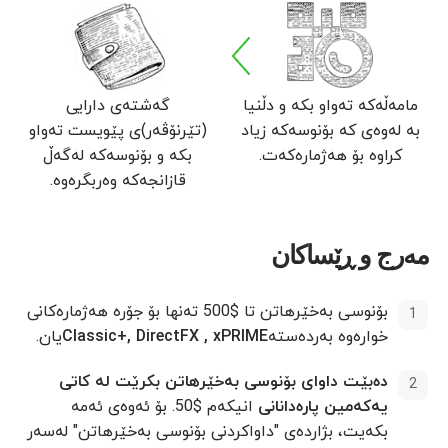
مامەڵەکە تەواو بکە و دڵنیا
گەشتەی دارایی
بە لەوەی کە بۆنوسەکە زیاد
(تێرنۆڤەر)ی پێویست تەواو
کراوە بۆ هەژمارەکەت.
بکە و بۆنوسەکە لەگەڵ
قازانجەکە وەربگرەوە.
مەرج و ڕێساکان
بۆنوسی بەخێرهاتن تا $500 تەنها بۆ جۆرە هەژمارەکانی
خوارەوە بەردەستە
Classic+, DirectFX , xPRIME
یان.
دەبێت داوای بۆنوسی بەخێرهاتن بکرێت لە کاتی
یەکەمین پارەدانانی
انیکەم $50. بۆ ئەوەی ئەمە
بکەیت، بژاردەی "داواکردنی بۆنوسی بەخێرهاتن" لەسەر