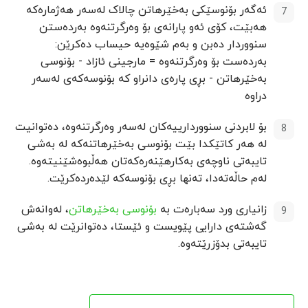
ئەگەر بۆنوسێکی بەخێرهاتن چالاک لەسەر هەژمارەکە
هەبێت، کۆی ئەو پارانەی بۆ وەرگرتنەوە بەردەستن
سنووردار دەبن و بەم شێوەیە حیساب دەکرێن:
بەردەست بۆ وەرگرتنەوە = مارجینی ئازاد - بۆنوسی
بەخێرهاتن - بڕی پارەی دانراو کە بۆنوسەکەی لەسەر
دراوە
بۆ لابردنی سنووردارییەکان لەسەر وەرگرتنەوە، دەتوانیت
لە هەر کاتێکدا بێت بۆنوسی بەخێرهاتنەکە لە بەشی
تایبەتی ناوچەی بەکارهێنەرەکەتان هەڵبوەشێنیتەوە.
لەم حاڵەتەدا، تەنها بڕی بۆنوسەکە لێدەردەکرێت.
زانیاری ورد سەبارەت بە
بۆنوسی بەخێرهاتن
، لەوانەش
گەشتەی دارایی پێویست و ئێستا، دەتوانرێت لە بەشی
تایبەتی بدۆزرێتەوە.