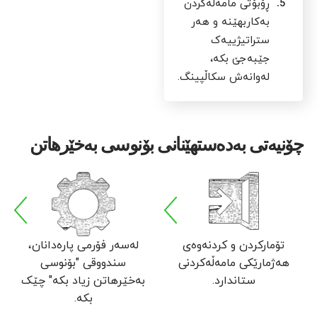
5.
ڕۆبۆتی مامەڵەکردن
بەکاربهێنە و هەر
ستراتیژییەک
جێبەجێ بکە،
لەوانەش سکاڵپینگ.
چۆنیەتی بەدەستهێنانی بۆنوسی بەخێرهاتن
تۆمارکردن و کردنەوەی
لەسەر فۆرمی پارەدانان،
هەژمارێکی مامەڵەکردنی
سندووقی "بۆنوسی
ستاندارد.
بەخێرهاتن زیاد بکە" چێک
بکە.