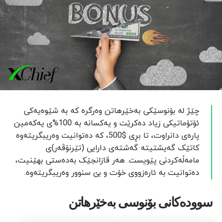
چێژ لە بۆنوسێکی بەخێرهاتن وەرگرە کە بە شێوەیەکی
ئۆتۆماتیکی زیاد دەکرێت و یەکسانە بە 100%ی یەکەمین
پارەی دانراوت، تا بڕی $500، کە دەتوانیت وەریبگریتەوە
کاتێک گەیشتیتە گەشتەی دارایی (تێرنۆڤەر)ی
مامەڵەکردنی پێویست. هەر قازانجێک بەدەستی بهێنیت،
دەتوانیت بە ئارەزووی خۆت و بێ سنوور وەریبگریتەوە.
سوودەکانی بۆنوسی بەخێرهاتن