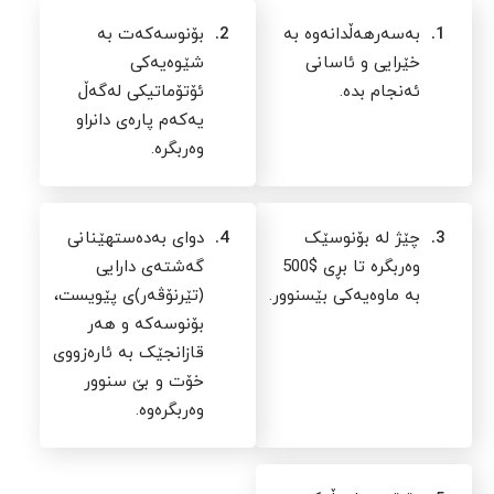
1.
بەسەرهەڵدانەوە بە
2.
بۆنوسەکەت بە
خێرایی و ئاسانی
شێوەیەکی
ئەنجام بدە.
ئۆتۆماتیکی لەگەڵ
یەکەم پارەی دانراو
وەربگرە.
3.
چێژ لە بۆنوسێک
4.
دوای بەدەستهێنانی
وەربگرە تا بڕی $500
گەشتەی دارایی
بە ماوەیەکی بێسنوور.
(تێرنۆڤەر)ی پێویست،
بۆنوسەکە و هەر
قازانجێک بە ئارەزووی
خۆت و بێ سنوور
وەربگرەوە.