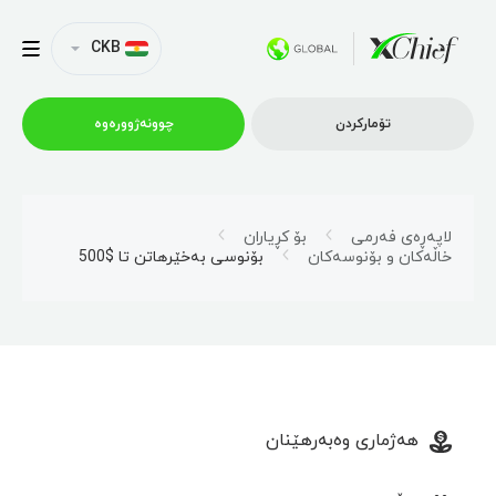
CKB
تۆمارکردن
چوونەژوورەوە
ترەیدینگ
لاپەڕەی فەرمی
بۆ کڕیاران
خاڵەکان و بۆنوسەکان
بۆنوسی بەخێرهاتن تا $500
پلاتفۆرمەکان
داشکاندن
کۆمپانیا
هەژماری وەبەرهێنان
هاوبەشی