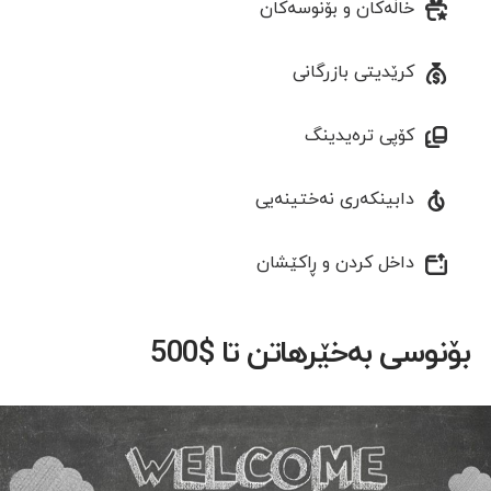
خاڵەکان و بۆنوسەکان
کرێدیتی بازرگانی
کۆپی ترەیدینگ
دابینکەری نەختینەیی
داخل کردن و ڕاکێشان
بۆنوسی بەخێرهاتن تا $500