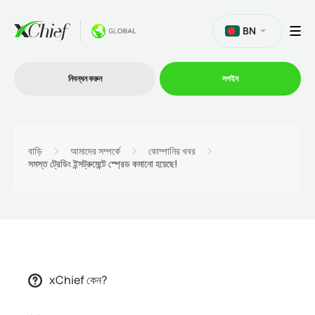
BN
নিবন্ধন করুন
লগইন
ট্রেডিং
বাড়ি
আমাদের সম্পর্কে
কোম্পানির খবর
সমস্ত ট্রেডিং ইন্সট্রুমেন্টে স্প্রেড কমানো হয়েছে!
প্ল্যাটফর্ম
প্রোমোশন
কোম্পানি
xChief কেন?
অংশীদারিত্ব