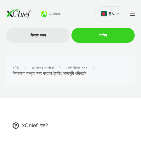
BN
নিবন্ধন করুন
লগইন
ট্রেডিং
বাড়ি
আমাদের সম্পর্কে
কোম্পানির খবর
দিবালোক সাশ্রয় সময় কারণে ট্রেডিং সময়সূচী পরিবর্তন
প্ল্যাটফর্ম
প্রোমোশন
কোম্পানি
xChief কেন?
অংশীদারিত্ব