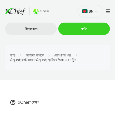
BN
নিবন্ধন করুন
লগইন
ট্রেডিং
বাড়ি
আমাদের সম্পর্কে
কোম্পানির খবর
&quot;ফাস্ট ওয়ারেন&quot; প্রতিযোগিতার ২ য় রাউন্ড
প্ল্যাটফর্ম
প্রোমোশন
কোম্পানি
xChief কেন?
অংশীদারিত্ব