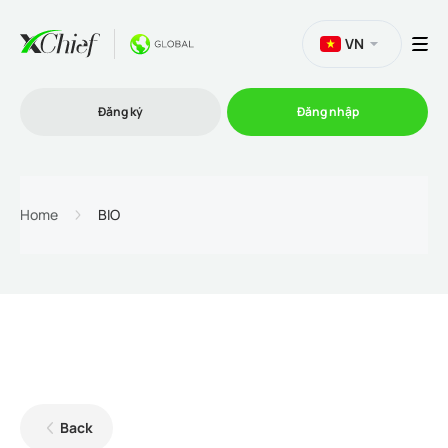
VN
Đăng ký
Đăng nhập
Thương mại
Home
BIO
Nền tảng Giao dịch
Khuyến mãi
Công ty
Back
Chương trình liên kết