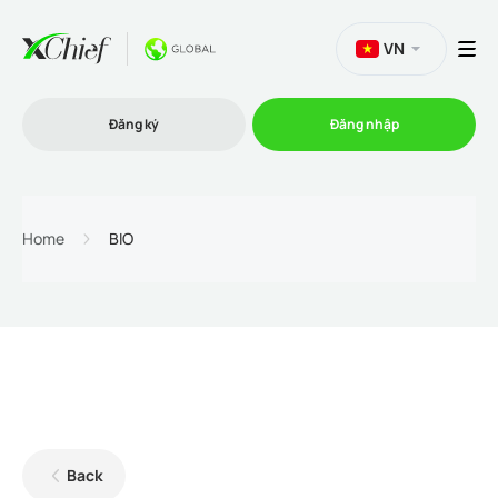
VN
Đăng ký
Đăng nhập
Thương mại
Home
BIO
Nền tảng Giao dịch
Khuyến mãi
Công ty
Back
Chương trình liên kết