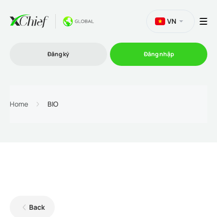
VN
Đăng ký
Đăng nhập
Thương mại
Home
BIO
Nền tảng Giao dịch
Khuyến mãi
Công ty
Back
Chương trình liên kết