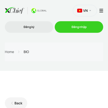
VN
Đăng ký
Đăng nhập
Thương mại
Home
BIO
Nền tảng Giao dịch
Khuyến mãi
Công ty
Back
Chương trình liên kết