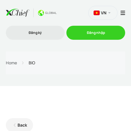
VN
Đăng ký
Đăng nhập
Thương mại
Home
BIO
Nền tảng Giao dịch
Khuyến mãi
Công ty
Back
Chương trình liên kết