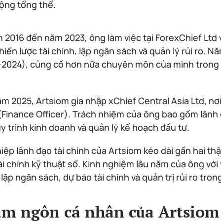
ộng tổng thể.
 2016 đến năm 2023, ông làm việc tại ForexChief Ltd v
hiến lược tài chính, lập ngân sách và quản lý rủi ro. Nă
2024), củng cố hơn nữa chuyên môn của mình trong lĩ
m 2025, Artsiom gia nhập xChief Central Asia Ltd, nơ
(Finance Officer). Trách nhiệm của ông bao gồm lãnh đ
y trình kinh doanh và quản lý kế hoạch đầu tư.
iệp lãnh đạo tài chính của Artsiom kéo dài gần hai th
tài chính kỹ thuật số. Kinh nghiệm lâu năm của ông với
 lập ngân sách, dự báo tài chính và quản trị rủi ro tro
m ngôn cá nhân của Artsiom