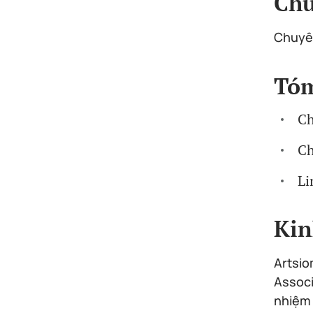
Ch
Chuyê
Tóm
Ch
Ch
Li
Kin
Artsio
Associ
nhiệm 