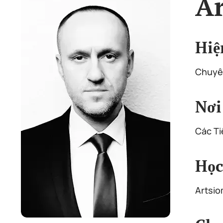
Ar
Hiệ
Chuyên
Nơi
Các Ti
Học
Artsio