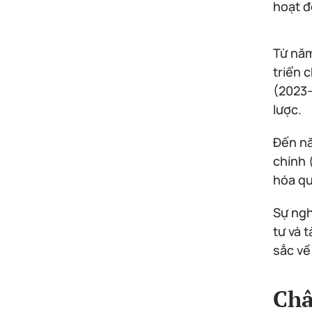
hoạt đ
Từ năm
triển c
(2023–
lược.
Đến nă
chính 
hóa qu
Sự ngh
tư và 
sắc về
Châ