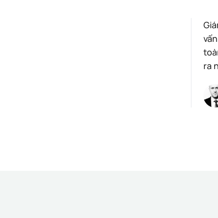
Giá
vấn
toà
ra 