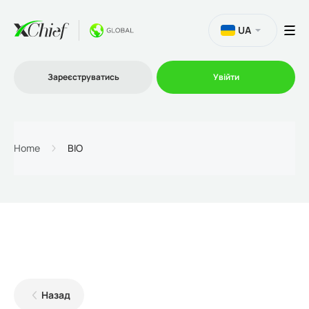
UA
Зареєструватись
Увійти
Торгівля
Home
BIO
Платформи
Акції
Компанія
Назад
Партнерська програма