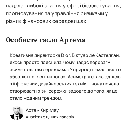
надала глибокі знання у сфері бюджетування,
прогнозування та управління ризиками у
різних фінансових середовищах.
Особисте гасло Артема
Креативна директорка Dior, Віктуар де Кастеллан,
якось просто пояснила, чому надає перевагу
асиметричним сережкам: «У природі немає нічого
абсолютно ідентичного». Асиметрія стала однією
з її фірмових дизайнерських технік — вона почала
створювати різні сережки задовго до того, як це
стало модним трендом.
Артем Кирилау
Аналітик з цінних паперів