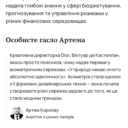
надала глибокі знання у сфері бюджетування,
прогнозування та управління ризиками у
різних фінансових середовищах.
Особисте гасло Артема
Креативна директорка Dior, Віктуар де Кастеллан,
якось просто пояснила, чому надає перевагу
асиметричним сережкам: «У природі немає нічого
абсолютно ідентичного». Асиметрія стала однією
з її фірмових дизайнерських технік — вона почала
створювати різні сережки задовго до того, як це
стало модним трендом.
Артем Кирилау
Аналітик з цінних паперів