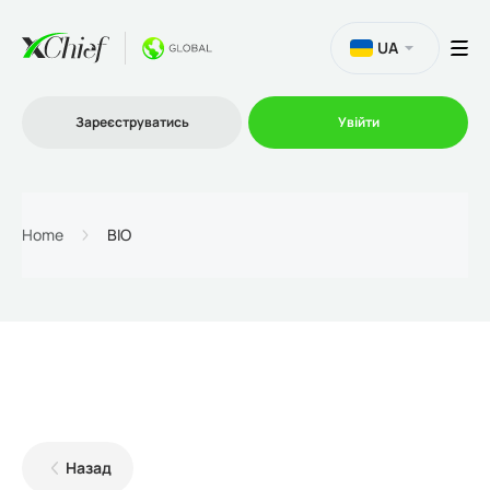
UA
Зареєструватись
Увійти
Торгівля
Home
BIO
Платформи
Акції
Компанія
Назад
Партнерська програма