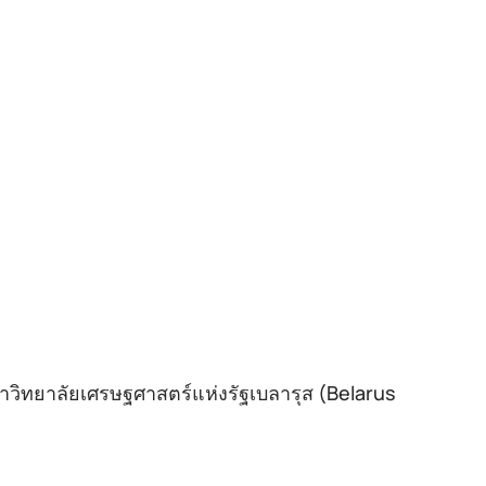
วิทยาลัยเศรษฐศาสตร์แห่งรัฐเบลารุส (Belarus