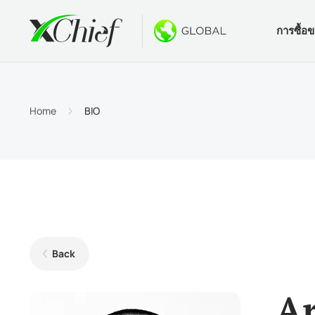
การซื้อ
เงื่อนไข
เดสท็อปแล
โบนัส
เกี่ยวกับ
ประเภท
MetaTr
ไม่มีโบ
ทำไมต้
Home
BIO
บัญชีอ
MetaTra
โบนัสต้
ข่าวบริ
ข้อกำ
MetaTr
$1000 
งาน
ข้อกำห
MetaTr
การปร
MetaTra
Back
MetaTr
Ar