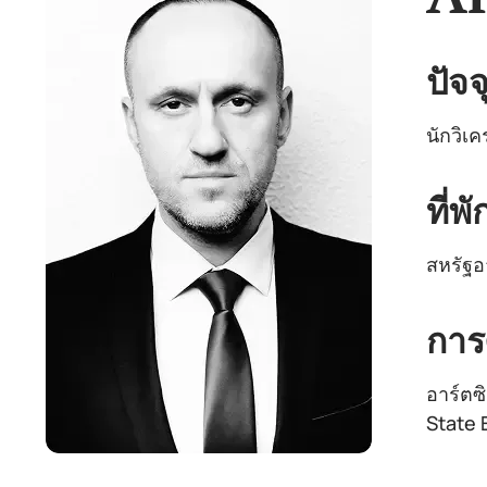
ปัจจ
นักวิเค
ที่พ
สหรัฐอ
การ
อาร์ตซ
State 