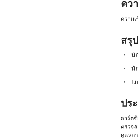
ควา
ความเช
สรุ
นั
นั
Li
ประ
อาร์ตซ
ตรวจสอ
ดูแลกา