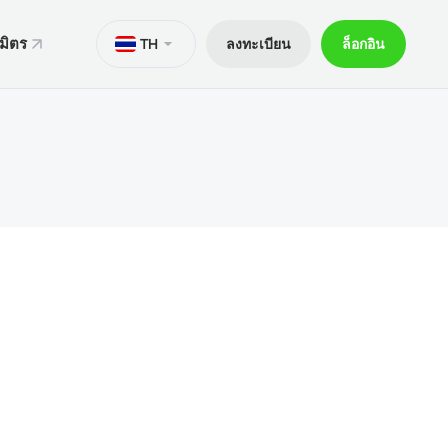
มิตร
TH
ลงทะเบียน
ล็อกอิน
ั่น
มาย
M
Trader 5 สำหรับ Android
ers World Cup
ารทางกฎหมาย
อกการเทรด
Trader 5 สำหรับ iOS
ันภัย 30% ของเงินฝาก
ิตการเทรด
Trader 4 สำหรับ Android
กจผู้ค้าพิเศษ V9
และถอน
Trader 4 สำหรับ iOS
ฝาก
ือถือ xChief