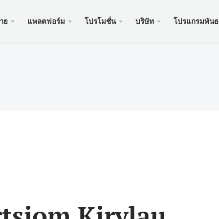
ขาย
แพลตฟอร์ม
โปรโมชั่น
บริษัท
โปรแกรมพันธ
ะเว็บ
บริการ
มือถือ
โปรโมช
ถูกกฎห
บัญชี
ader 5
นัสเงินฝาก $100
อง xChief
PAM
Meta
Trad
เอกส
ิสลาม
der 5 เว็บเทอร์มินัล
อนรับสูงถึง $500
ษัท
คัดล
Meta
ประก
หนดของสัญญา
ader 5 สำหรับ MacOS
สำหรับใหม่ PAMM
เครด
Meta
แพ็คเ
นดมาร์จิ้น
ader 4
ะกวด GOLD WHALE $5000
ฝาก
Meta
ของ
der 4 เว็บเทอร์มินัล
แอพม
ader 4 สำหรับ MacOS
tsiom Kirylau