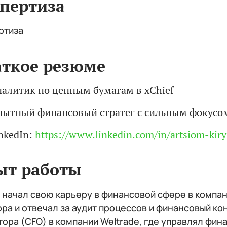
пертиза
ртиза
аткое резюме
алитик по ценным бумагам в xChief
ытный финансовый стратег с сильным фокусо
nkedIn:
https://www.linkedin.com/in/artsiom-kiry
ыт работы
 начал свою карьеру в финансовой сфере в компан
ора и отвечал за аудит процессов и финансовый к
тора (CFO) в компании Weltrade, где управлял фи