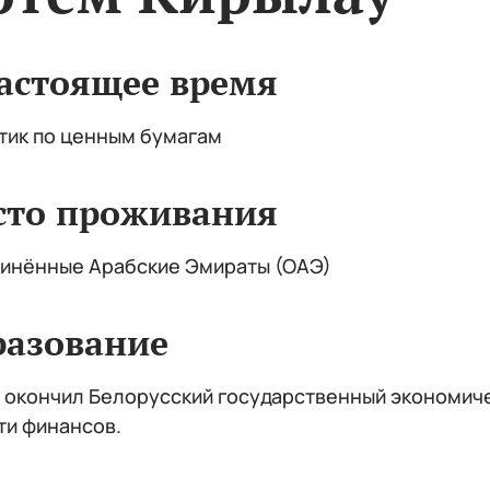
астоящее время
тик по ценным бумагам
сто проживания
инённые Арабские Эмираты (ОАЭ)
разование
 окончил Белорусский государственный экономичес
ти финансов.