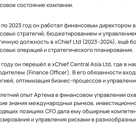
совое состояние компании.
 по 2023 год он работал финансовым директором в 
совых стратегий, бюджетированием и управлением 
гичную должность в xChief Ltd (2023–2024), ещё б
совых операций и стратегического планирования.
 году он перешёл в xChief Central Asia Ltd, где 
одителем (Finance Officer). В его обязанности вх
егией, оптимизация бизнес-процессов и управлен
летний опыт Артема в финансовом управлении охв
кие знания международных рынков, инвестиционно
одящих позициях CFO дала ему обширные компетен
озирования и управления рисками в разнообразны