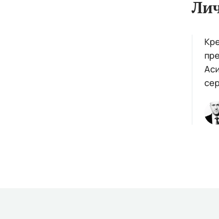
Ли
Кре
пре
Аси
сер