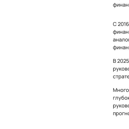
финан
С 2016
финан
анало
финан
В 2025
руков
страт
Много
глубо
руков
прогн