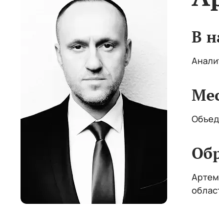
В н
Анали
Ме
Объед
Об
Артем
облас