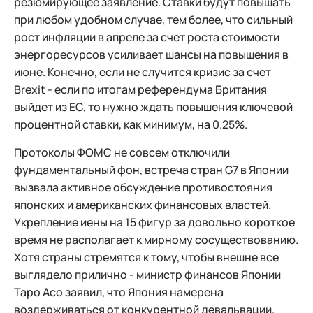
резюмирующее заявление. Ставки будут повышать
при любом удобном случае, тем более, что сильный
рост инфляции в апреле за счет роста стоимости
энергоресурсов усиливает шансы на повышения в
июне. Конечно, если не случится кризис за счет
Brexit - если по итогам референдума Британия
выйдет из ЕС, то нужно ждать повышения ключевой
процентной ставки, как минимум, на 0.25%.
Протоколы ФОМС не совсем отключили
фундаментальный фон, встреча стран G7 в Японии
вызвала активное обсуждение противостояния
японских и американских финансовых властей.
Укрепление иены на 15 фигур за довольно короткое
время не располагает к мирному сосуществованию.
Хотя страны стремятся к тому, чтобы внешне все
выглядело прилично - министр финансов Японии
Таро Асо заявил, что Япония намерена
воздерживаться от конкурентной девальвации.