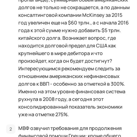
долгов не только не сокращается, а по данным
консалтинговой компании McKinsey за 2015
год увеличен еще на $60 трлн., а с начала 2016
года к этой сумме нужно добавить $5 трлн.
китайского долга. Возникает вопрос, где
находится долговой предел для США как
крупнейшего в мире дебитора и что
произойдет, когда он будет достигнут?
Интересующимся рекомендуем следить за
отношением американских нефинансовых
долгов к ВВП - особенно за отметкой в 300%.
Именно на этом уровне финансовая система
рухнула в 2008 году, а сегодня этот
консолидированный показатель экономики
уже на отметке 275%.
МВФ озвучил требования для продолжения
финансовой помощи Греции: кроме общего