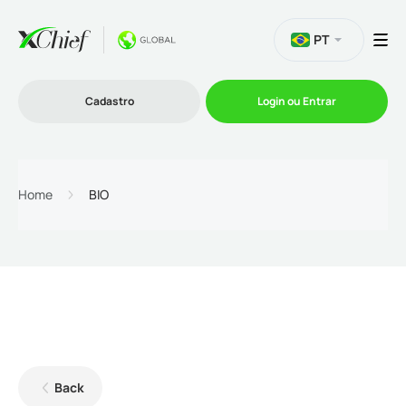
PT
Cadastro
Login ou Entrar
Trading
Home
BIO
Plataformas
Promoções
Empresa
Back
Parcerias