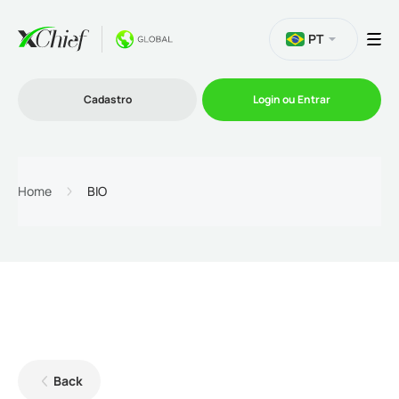
PT
Cadastro
Login ou Entrar
Trading
Home
BIO
Plataformas
Promoções
Empresa
Back
Parcerias