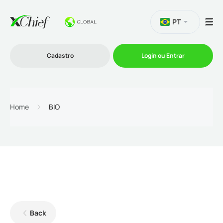
PT
Cadastro
Login ou Entrar
Trading
Home
BIO
Plataformas
Promoções
Empresa
Back
Parcerias