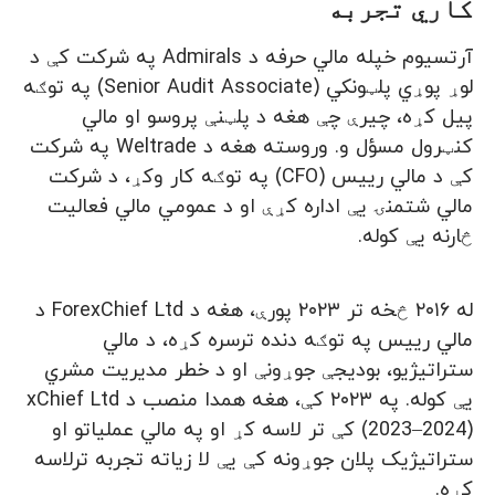
کاري تجربه
آرتسیوم خپله مالي حرفه د Admirals په شرکت کې د
لوړ پوړي پلټونکي (Senior Audit Associate) په توګه
پیل کړه، چیرې چې هغه د پلټنې پروسو او مالي
کنټرول مسؤل و. وروسته هغه د Weltrade په شرکت
کې د مالي رییس (CFO) په توګه کار وکړ، د شرکت
مالي شتمنۍ یې اداره کړې او د عمومي مالي فعالیت
څارنه یې کوله.
له ۲۰۱۶ څخه تر ۲۰۲۳ پورې، هغه د ForexChief Ltd د
مالي رییس په توګه دنده ترسره کړه، د مالي
ستراتیژیو، بودیجې جوړونې او د خطر مدیریت مشري
یې کوله. په ۲۰۲۳ کې، هغه همدا منصب د xChief Ltd
(2023–2024) کې تر لاسه کړ او په مالي عملیاتو او
ستراتیژیک پلان جوړونه کې یې لا زیاته تجربه ترلاسه
کړه.