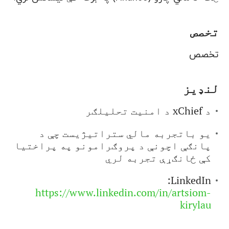
تخصص
تخصص
لنډیز
د xChief د امنیت تحلیلګر
یو باتجربه مالي ستراتیژیست چې د
پانګې اچونې د پروګرامونو په پراختیا
کې ځانګړې تجربه لري
LinkedIn:
https://www.linkedin.com/in/artsiom-
kirylau