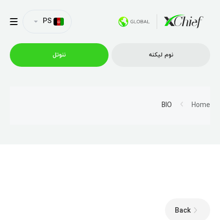
PS
نوم لیکنه
ننوتل
ټریډینګ
BIO
Home
پلیټفارمونه
امتیازونه
د شرکت پروفایل
Back
همکاري