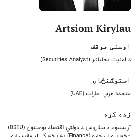
Artsiom Kirylau
اوسنی موقف
د امنیت تحلیلګر (Securities Analyst)
استوګنځای
متحده عربي امارات (UAE)
زده کړه
آرتسیوم د بیلاروس د دولتي اقتصاد پوهنتون (BSEU)
څخه د مالي چارو (Finance) په برخه کې لیسانس لري.