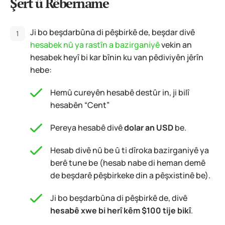
Şert û Rêbername
Ji bo beşdarbûna di pêşbirkê de, beşdar divê
hesabek nû ya rastîn a bazirganiyê
vekin an
hesabek heyî bi kar bînin ku van pêdiviyên jêrîn
hebe:
Hemû cureyên hesabê destûr in, ji bilî
hesabên “Cent”
Pereya hesabê divê
dolar an USD
be.
Hesab divê nû be û ti dîroka bazirganiyê ya
berê tune be (hesab nabe di heman demê
de beşdarê pêşbirkeke din a pêşxistinê be).
Ji bo beşdarbûna di pêşbirkê de, divê
hesabê xwe bi herî kêm $100 tije bikî
.