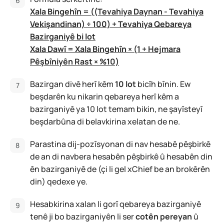
Xala Bingehîn = ((Tevahiya Daynan - Tevahiya
Vekişandinan) ÷ 100) + Tevahiya Qebareya
Bazirganiyê bi lot
Xala Dawî = Xala Bingehîn × (1 + Hejmara
Pêşbîniyên Rast × %10)
Bazirgan divê herî kêm
10 lot
bicîh bînin. Ew
beşdarên ku nikarin qebareya herî kêm a
bazirganiyê ya 10 lot temam bikin, ne şayîsteyî
beşdarbûna di belavkirina xelatan de ne.
Parastina dij-pozîsyonan di nav hesabê pêşbirkê
de an di navbera hesabên pêşbirkê û hesabên din
ên bazirganiyê de (çi li gel xChief be an brokêrên
din) qedexe ye.
Hesabkirina xalan li gorî qebareya bazirganiyê
tenê ji bo bazirganiyên li ser
cotên pereyan
û