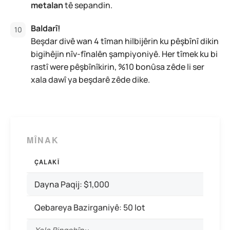
metalan
tê sepandin.
Baldarî!
Beşdar divê wan 4 tîman hilbijêrin ku pêşbînî dikin
bigihêjin nîv-fînalên şampiyoniyê. Her tîmek ku bi
rastî were pêşbînîkirin, %10 bonûsa zêde li ser
xala dawî ya beşdarê zêde dike.
MÎNAK
ÇALAKÎ
Dayna Paqij: $1,000
Qebareya Bazirganiyê: 50 lot