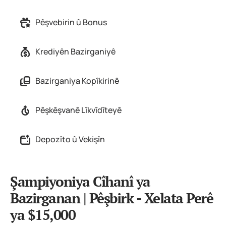
Pêşvebirin û Bonus
Krediyên Bazirganiyê
Bazirganiya Kopîkirinê
Pêşkêşvanê Lîkvîdîteyê
Depozîto û Vekişîn
Şampiyoniya Cîhanî ya
Bazirganan | Pêşbirk - Xelata Perê
ya $15,000