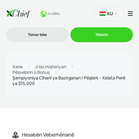
KU
Tomar bike
Têketin
Bazirganî
Xane
Ji bo mişteriyan
Pêşvebirin û Bonus
Şampiyoniya Cîhanî ya Bazirganan | Pêşbirk - Xelata Perê
Platformên
ya $15,000
Promo
Şîrket
Hesabên Veberhênanê
Hevkarî