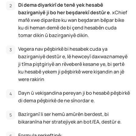
Di dema diyarkirî de tenê yek hesabê
bazirganiyê ji bo her beşdarekî destûr e
. xChief
mafê xwe diparêze ku wan beşdaran bêpar bike
ku di heman demê de bi çend hesabên cuda
tomar dikin û bazirganiyê dikin.
Vegera nav pêşbirkê bi hesabek cuda ya
bazirganiyê destûr e, lê hewceyî daxwaznameyê
ji tîma piştgiriyê an rêveberê kesane ye, bi şertê
ku hesabê yekem ji pêşbirkê were kişandin an jê
were rakirin
Dayn û vekişandina pereyan ji bo hesabê pêşbirkê
di dema pêşbirkê de ne sînordar e.
Bazirganî li ser hemû amûrên berdest, bi
bikaranîna her stratejiyek an bot/EA, destûr e.
Formula serkeftinê: