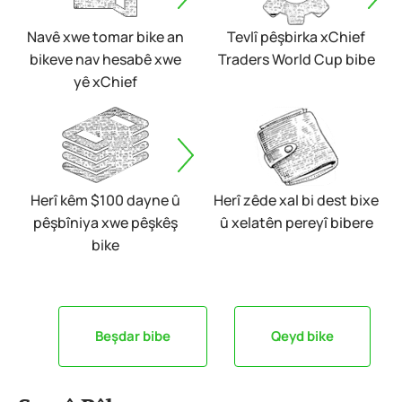
Navê xwe tomar bike an
Tevlî pêşbirka xChief
bikeve nav hesabê xwe
Traders World Cup bibe
yê xChief
Herî kêm $100 dayne û
Herî zêde xal bi dest bixe
pêşbîniya xwe pêşkêş
û xelatên pereyî bibere
bike
Beşdar bibe
Qeyd bike