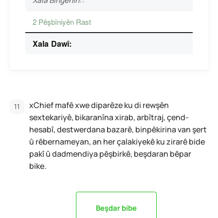
Xala Bingehîn::
2 Pêşbîniyên Rast
Xala Dawî:
xChief mafê xwe diparêze ku di rewşên
sextekariyê, bikaranîna xirab, arbîtraj, çend-
hesabî, destwerdana bazarê, binpêkirina van şert
û rêbernameyan, an her çalakiyekê ku zirarê bide
pakî û dadmendiya pêşbirkê, beşdaran bêpar
bike.
Beşdar bibe