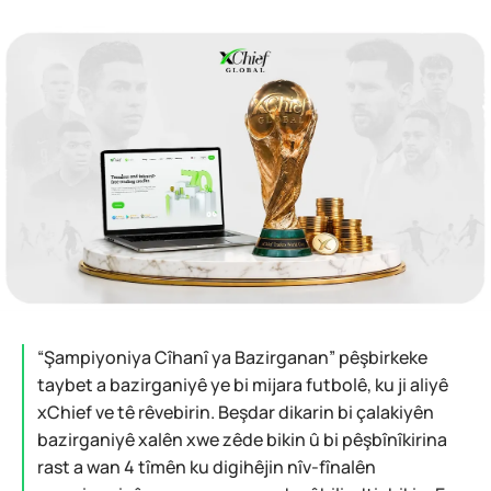
“Şampiyoniya Cîhanî ya Bazirganan” pêşbirkeke
taybet a bazirganiyê ye bi mijara futbolê, ku ji aliyê
xChief ve tê rêvebirin. Beşdar dikarin bi çalakiyên
bazirganiyê xalên xwe zêde bikin û bi pêşbînîkirina
rast a wan 4 tîmên ku digihêjin nîv-fînalên