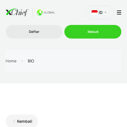
ID
Daftar
Masuk
Trading
Home
BIO
Platform
Promosi
Perusahaan
Kembali
Program Afiliasi