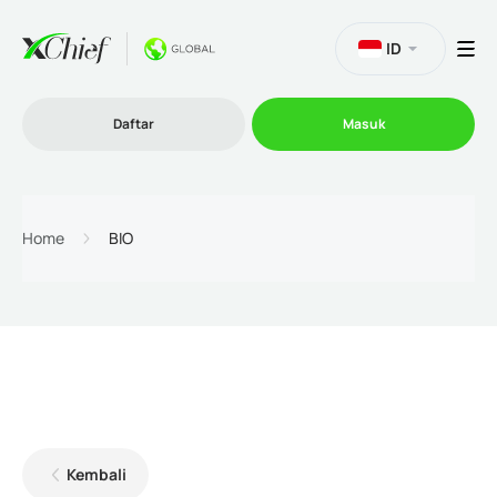
ID
Daftar
Masuk
Trading
Home
BIO
Platform
Promosi
Perusahaan
Kembali
Program Afiliasi