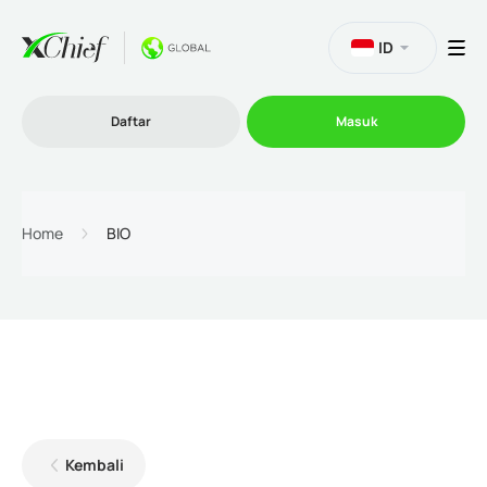
ID
Daftar
Masuk
Trading
Home
BIO
Platform
Promosi
Perusahaan
Kembali
Program Afiliasi